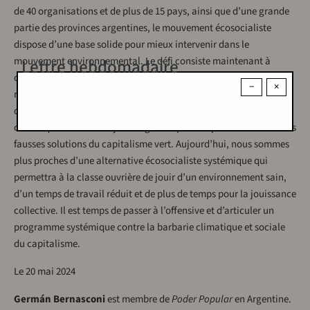
de 40 organisations et de plus de 15 pays, ainsi que d’une grande
partie des provinces argentines, le mouvement écosocialiste
dispose d’une base solide pour mieux intervenir dans le
mouvement environnemental. Le défi consiste maintenant à
Lettre hebdomadaire
donner une continuité à ses propres instances permanentes de
−
×
réflexion et de construction, ainsi qu’à intervenir de manière unie
dans la lutte contre les négationnistes d’extrême droite de la crise
climatique et à être toujours vigilants pour ne pas tomber dans les
fausses solutions du capitalisme vert. Aujourd’hui, nous sommes
plus proches d’une alternative écosocialiste systémique qui
permettra à la classe ouvrière de jouir d’un environnement sain,
d’un temps de travail réduit et de plus de temps pour la jouissance
collective. Il est temps de passer à l’offensive et d’articuler un
programme systémique contre la barbarie climatique et sociale
du capitalisme.
Le 20 mai 2024
Germán Bernasconi
est membre de
Poder Popular
en Argentine.