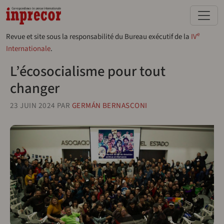
Aller au contenu principal
e
Revue et site sous la responsabilité du Bureau exécutif de la
IV
Internationale
.
L’écosocialisme pour tout
changer
23 JUIN 2024
PAR
GERMÁN BERNASCONI