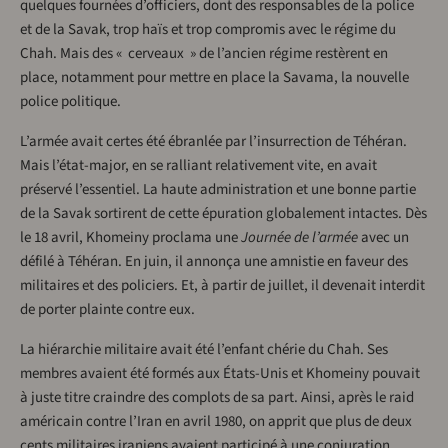
quelques fournées d’officiers, dont des responsables de la police
et de la Savak, trop haïs et trop compromis avec le régime du
Chah. Mais des « cerveaux » de l’ancien régime restèrent en
place, notamment pour mettre en place la Savama, la nouvelle
police politique.
L’armée avait certes été ébranlée par l’insurrection de Téhéran.
Mais l’état-major, en se ralliant relativement vite, en avait
préservé l’essentiel. La haute administration et une bonne partie
de la Savak sortirent de cette épuration globalement intactes. Dès
le 18 avril, Khomeiny proclama une
Journée de l’armée
avec un
défilé à Téhéran. En juin, il annonça une amnistie en faveur des
militaires et des policiers. Et, à partir de juillet, il devenait interdit
de porter plainte contre eux.
La hiérarchie militaire avait été l’enfant chérie du Chah. Ses
membres avaient été formés aux États-Unis et Khomeiny pouvait
à juste titre craindre des complots de sa part. Ainsi, après le raid
américain contre l’Iran en avril 1980, on apprit que plus de deux
cents militaires iraniens avaient participé à une conjuration.