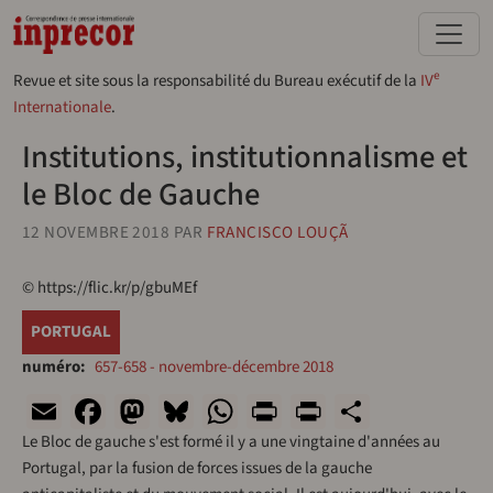
Aller au contenu principal
e
Revue et site sous la responsabilité du Bureau exécutif de la
IV
Internationale
.
Institutions, institutionnalisme et
le Bloc de Gauche
12 NOVEMBRE 2018
PAR
FRANCISCO LOUÇÃ
© https://flic.kr/p/gbuMEf
PORTUGAL
numéro
657-658 - novembre-décembre 2018
Email
Facebook
Mastodon
Bluesky
WhatsApp
Print
PrintFriend
Share
Le Bloc de gauche s'est formé il y a une vingtaine d'années au
Portugal, par la fusion de forces issues de la gauche