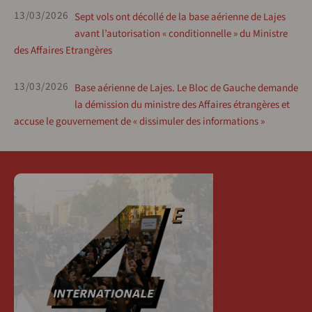
13/03/2026
Sept vols ont décollé de la base aérienne de Lajes
avant l’autorisation « conditionnelle » du Ministre
des Affaires Etrangères
13/03/2026
Base aérienne de Lajes. Le Bloc de Gauche demande
la démission du ministre des Affaires étrangères et
accuse le gouvernement de « dissimuler des informations »