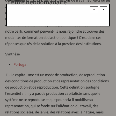
déléguéÃeÃs syndicaux, les commissions de travailleurÃeÃs ou les
Lettre hebdomadaire
autres formes de représentation. Et de la réponse à cette question
−
×
doivent découler des conclusions. Nous devons nous poser la
même question par rapport aux jeunes : comment les
étudiantÃeÃs et les autres jeunes peuvent-ils se rapprocher de
notre parti, comment peuvent-ils nous rejoindre et trouver des
modalités de formation et d’action politique ? C’est dans ces
réponses que réside la solution à la pression des institutions.
Synthèse
Portugal
11. Le capitalisme est un mode de production, de reproduction
des conditions de production et de représentation des conditions
de production et de reproduction. Cette définition souligne
l’essentiel : il n’y a pas de production capitaliste sans que le
système ne se reproduise et que pour cela il mobilise sa
représentation, qui se fonde sur l’aliénation du travail, des
relations sociales, de la vie, des relations avec la nature, mais