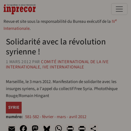
Aller au contenu principal
e
Revue et site sous la responsabilité du Bureau exécutif de la
IV
Internationale
.
Solidarité avec la révolution
syrienne !
1 MARS 2012
PAR
COMITÉ INTERNATIONAL DE LA IVE
INTERNATIONALE
,
IVE INTERNATIONALE
Marseillle, le 3 mars 2012. Manifestation de solidarite avec les
insurges syriens, a l'appel du collectif Free Syria. Photothèque
Rouge/Romain Hingant
SYRIE
numéro
581-582 - février - mars - avril 2012
Email
Facebook
Mastodon
Bluesky
WhatsApp
Print
PrintFriend
Share