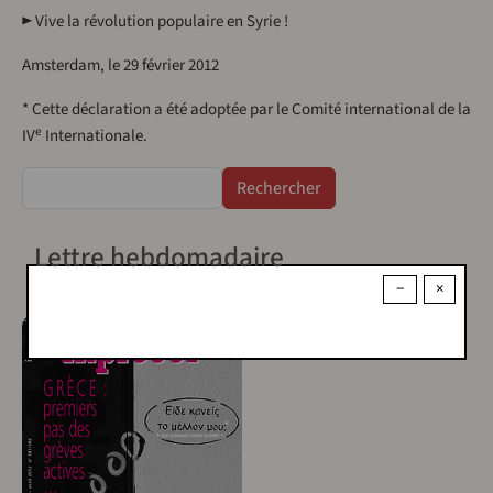
► Vive la révolution populaire en Syrie !
Amsterdam, le 29 février 2012
* Cette déclaration a été adoptée par le Comité international de la
e
IV
Internationale.
Rechercher
Lettre hebdomadaire
−
×