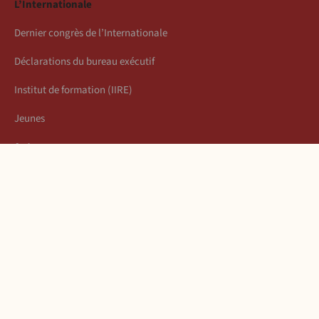
L’Internationale
Dernier congrès de l’Internationale
Déclarations du bureau exécutif
Institut de formation (IIRE)
Jeunes
Auteurs
Économie
Connexion
Les articles de la semaine
À propos
Mentions légales