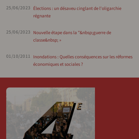
25/06/2023
Élections : un désaveu cinglant de l'oligarchie
régnante
25/06/2023
Nouvelle étape dans la "&nbsp;guerre de
classe&nbsp; »
01/10/2011
Inondations : Quelles conséquences sur les réformes
économiques et sociales ?