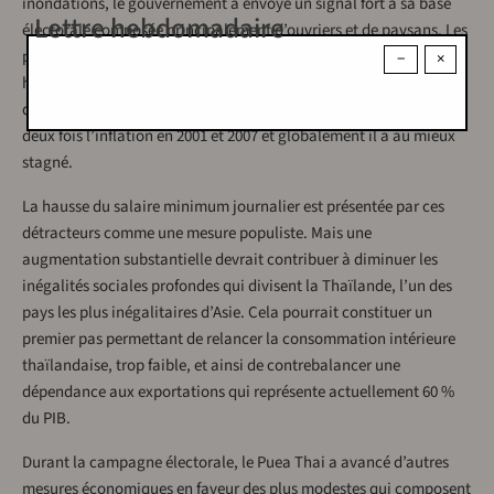
inondations, le gouvernement a envoyé un signal fort à sa base
Lettre hebdomadaire
électorale composée principalement d’ouvriers et de paysans. Les
petites et moyennes entreprises seront les plus affectées par la
−
×
hausse des salaires. Mais si l’on regarde sur l’ensemble de la
décennie, l’augmentation du salaire minimum n’a dépassé que
deux fois l’inflation en 2001 et 2007 et globalement il a au mieux
stagné.
La hausse du salaire minimum journalier est présentée par ces
détracteurs comme une mesure populiste. Mais une
augmentation substantielle devrait contribuer à diminuer les
inégalités sociales profondes qui divisent la Thaïlande, l’un des
pays les plus inégalitaires d’Asie. Cela pourrait constituer un
premier pas permettant de relancer la consommation intérieure
thaïlandaise, trop faible, et ainsi de contrebalancer une
dépendance aux exportations qui représente actuellement 60 %
du PIB.
Durant la campagne électorale, le Puea Thai a avancé d’autres
mesures économiques en faveur des plus modestes qui composent