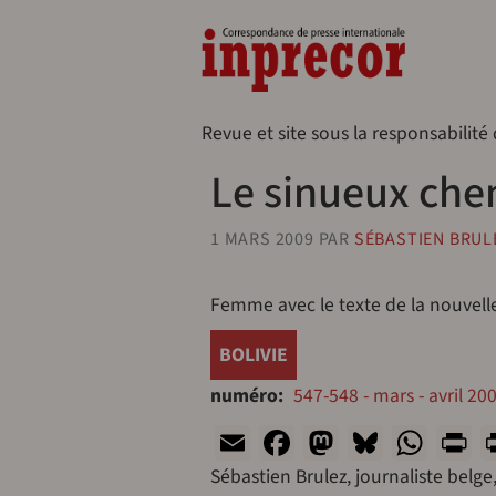
Aller au contenu principal
Naveg
Revue et site sous la responsabilité
Le sinueux che
1 MARS 2009
PAR
SÉBASTIEN BRUL
Femme avec le texte de la nouvelle
BOLIVIE
numéro
547-548 - mars - avril 20
Email
Facebook
Mastodon
Bluesk
Wha
P
Sébastien Brulez, journaliste belg