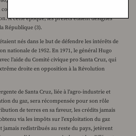
, ce sont les oligarchies de l’orient bolivien (et
ui commencèrent à agiter les premières
on. A cette époque, les préfets étaient désignés
la République (3).
étaient nés dans le but de défendre les intérêts de
tion nationale de 1952. En 1971, le général Hugo
vec l’aide du Comité civique pro Santa Cruz, qui
’extrême droite en opposition à la Révolution
ergente de Santa Cruz, liée à l’agro-industrie et
tation du gaz, sera récompensée pour son rôle
ribution de terres en sa faveur, les crédits jamais
btenu via les impôts sur l’exploitation du gaz
t jamais redistribués au reste du pays, jetèrent