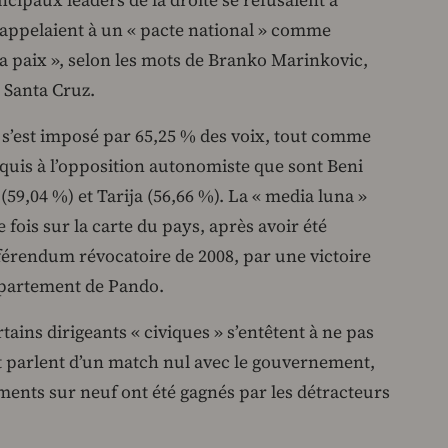
ncipaux leaders de la droite se refusaient à
et appelaient à un « pacte national » comme
a paix », selon les mots de Branko Marinkovic,
 Santa Cruz.
 s’est imposé par 65,25 % des voix, tout comme
quis à l’opposition autonomiste que sont Beni
(59,04 %) et Tarija (56,66 %). La « media luna »
fois sur la carte du pays, après avoir été
férendum révocatoire de 2008, par une victoire
épartement de Pando.
ains dirigeants « civiques » s’entêtent à ne pas
et parlent d’un match nul avec le gouvernement,
ents sur neuf ont été gagnés par les détracteurs