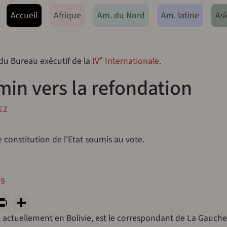
ação principal
Accueil
Afrique
Am. du Nord
Am. latine
Asi
e
 du Bureau exécutif de la
IV
Internationale
.
min vers la refondation
EZ
 constitution de l'Etat soumis au vote.
09
y
tsApp
rint
PrintFriendly
Share
e, actuellement en Bolivie, est le correspondant de La Gauche