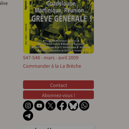
aîne
547-548 - mars - avril 2009
Commander à la La Brèche
Contact
Contact
Abonnez-vous !