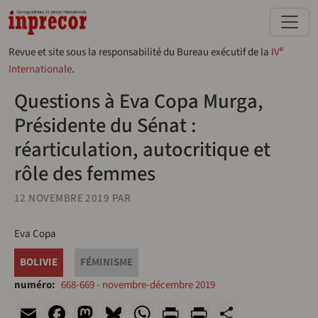
Aller au contenu principal
e
Revue et site sous la responsabilité du Bureau exécutif de la
IV
Internationale
.
Questions à Eva Copa Murga,
Présidente du Sénat :
réarticulation, autocritique et
rôle des femmes
12 NOVEMBRE 2019
PAR
Eva Copa
BOLIVIE
FÉMINISME
numéro
668-669 - novembre-décembre 2019
Email
Facebook
Mastodon
Bluesky
WhatsApp
Print
PrintFriend
Share