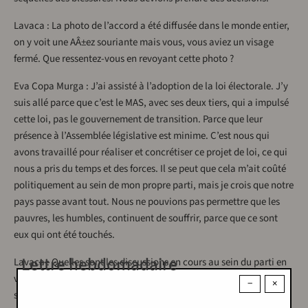
Lavaca : La photo de l’accord a été diffusée dans le monde entier,
on y voit une AÂ±ez souriante mais vous, vous aviez un visage
fermé. Que ressentez-vous en revoyant cette photo ?
Eva Copa Murga : J’ai assisté à l’adoption de la loi électorale. J’y
suis allé parce que c’est le MAS, avec ses deux tiers, qui a impulsé
cette loi, pas le gouvernement de transition. Parce que leur
présence à l’Assemblée législative est minime. C’est nous qui
avons travaillé pour réaliser et concrétiser ce projet de loi, ce qui
nous a pris du temps et des forces. Il se peut que cela m’ait coûté
politiquement au sein de mon propre parti, mais je crois que notre
pays passe avant tout. Nous ne pouvions pas permettre que les
pauvres, les humbles, continuent de souffrir, parce que ce sont
eux qui ont été touchés.
Lettre hebdomadaire
Lavaca : Quelles sont les discussions en cours au sein du parti en
vue des élections, non seulement des candidats, mais aussi des
−
×
stratégies politiques pour reprendre le pouvoir ?