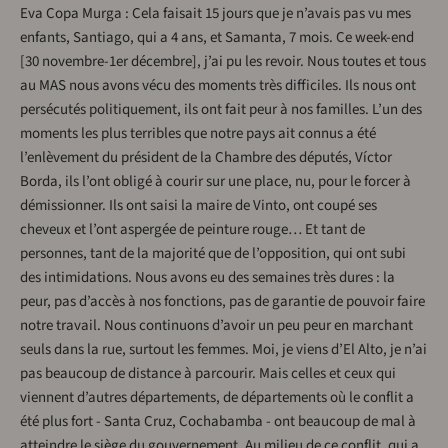
Eva Copa Murga : Cela faisait 15 jours que je n’avais pas vu mes
enfants, Santiago, qui a 4 ans, et Samanta, 7 mois. Ce week-end
[30 novembre-1er décembre], j’ai pu les revoir. Nous toutes et tous
au MAS nous avons vécu des moments très difficiles. Ils nous ont
persécutés politiquement, ils ont fait peur à nos familles. L’un des
moments les plus terribles que notre pays ait connus a été
l’enlèvement du président de la Chambre des députés, Víctor
Borda, ils l’ont obligé à courir sur une place, nu, pour le forcer à
démissionner. Ils ont saisi la maire de Vinto, ont coupé ses
cheveux et l’ont aspergée de peinture rouge… Et tant de
personnes, tant de la majorité que de l’opposition, qui ont subi
des intimidations. Nous avons eu des semaines très dures : la
peur, pas d’accès à nos fonctions, pas de garantie de pouvoir faire
notre travail. Nous continuons d’avoir un peu peur en marchant
seuls dans la rue, surtout les femmes. Moi, je viens d’El Alto, je n’ai
pas beaucoup de distance à parcourir. Mais celles et ceux qui
viennent d’autres départements, de départements où le conflit a
été plus fort - Santa Cruz, Cochabamba - ont beaucoup de mal à
atteindre le siège du gouvernement. Au milieu de ce conflit, qui a