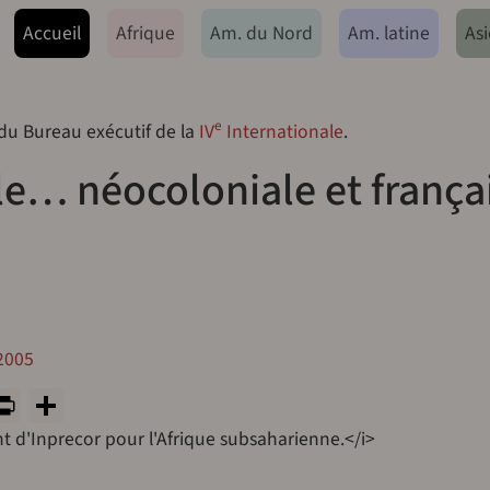
ação principal
Accueil
Afrique
Am. du Nord
Am. latine
Asi
e
 du Bureau exécutif de la
IV
Internationale
.
le… néocoloniale et frança
 2005
y
tsApp
rint
PrintFriendly
Share
t d'Inprecor pour l'Afrique subsaharienne.</i>