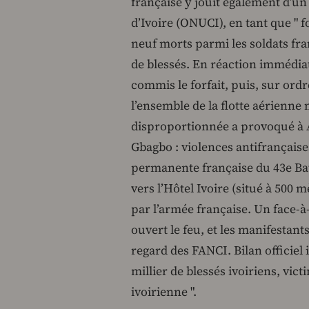
française y jouit également d’u
d’Ivoire (ONUCI), en tant que " 
neuf morts parmi les soldats fra
de blessés. En réaction immédiat
commis le forfait, puis, sur ordre
l’ensemble de la flotte aérienne m
disproportionnée a provoqué à A
Gbagbo : violences antifrançaise
permanente française du 43e Bata
vers l’Hôtel Ivoire (situé à 500 
par l’armée française. Un face-à
ouvert le feu, et les manifestants
regard des FANCI. Bilan officiel 
millier de blessés ivoiriens, vic
ivoirienne ".