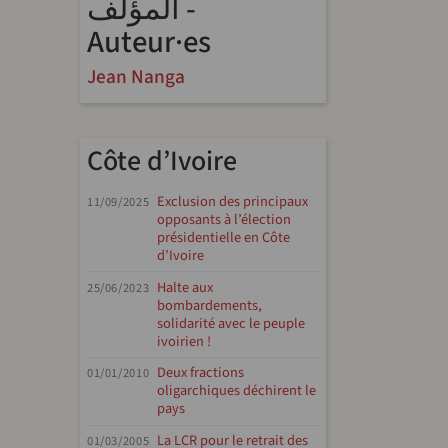
المؤلف -
Auteur·es
Jean Nanga
Côte d’Ivoire
Exclusion des principaux
11/09/2025
opposants à l’élection
présidentielle en Côte
d’Ivoire
Halte aux
25/06/2023
bombardements,
solidarité avec le peuple
ivoirien !
Deux fractions
01/01/2010
oligarchiques déchirent le
pays
La LCR pour le retrait des
01/03/2005