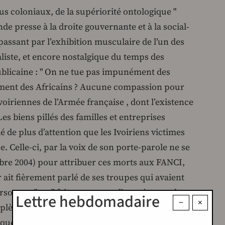
tus coloniaux, de la supériorité ontologique "
nde presse à la droite gouvernante et à la social-
assant par l’exhibition musculaire de l’un des
aliste, et encore nostalgique du temps des
blicaine : " On ne tue pas impunément des
ément des Africains ? Aucune compassion pour
ivoiriennes de l’Armée française , dont l’existence
Les biens pillés des familles et entreprises
é de plus d’attention que les Ivoiriens victimes
. Celle-ci, par la voix de son porte-parole ne se
bre 2004) pour attribuer ces morts aux FANCI,
 ait fièrement parlé de ses troupes qui avaient
rsonnes " en " faisant preuve d’un très grand
Lettre hebdomadaire
−
×
plète de la violence ". Version assumée par la
que la foule ivoirienne était " armée de