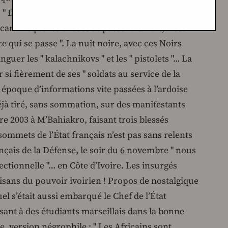
, " Il y a sans doute eu quelques victimes ; nous
ar lorsque les choses se passent la nuit, il est
e qui se passe ". La nuit noire, avec ces Noirs
er les " kalachnikovs " et les " pistolets "... La
 si fièrement de ses " soldats au service de la
 époque d’informations vite passées à l’ardoise
éjà tiré, sans sommation, sur des manifestants
 2003 à M’Bahiakro, faisant trois blessés
ommets de l’État français n’est pas sans relents
nçais de la Défense, le soir du 6 novembre " nous
ectionnelle "… en Côte d’Ivoire. Les insurgés
artisans du pouvoir ivoirien ! Propos de nostalgique
l s’était aussi embarqué le Chef de l’État
ssant à des étudiants marseillais dans la bonne
le, version négrophile : " Les Africains sont