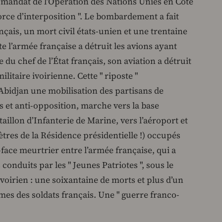
n mandat de l’Opération des Nations Unies en Côte
force d’interposition ". Le bombardement a fait
nçais, un mort civil états-unien et une trentaine
e l’armée française a détruit les avions ayant
 du chef de l’État français, son aviation a détruit
ilitaire ivoirienne. Cette " riposte "
bidjan une mobilisation des partisans de
s et anti-opposition, marche vers la base
illon d’Infanterie de Marine, vers l’aéroport et
mètres de la Résidence présidentielle !) occupés
-face meurtrier entre l’armée française, qui a
 conduits par les " Jeunes Patriotes ", sous le
ivoirien : une soixantaine de morts et plus d’un
times des soldats français. Une " guerre franco-