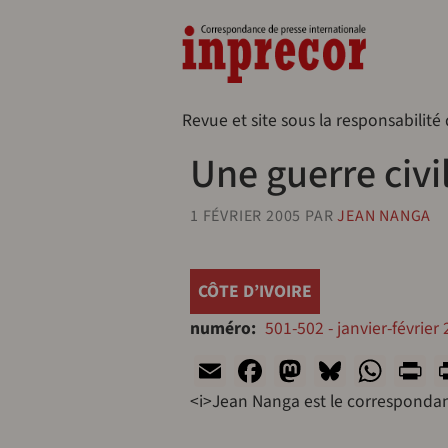
Aller au contenu principal
Naveg
Revue et site sous la responsabilité
Une guerre civi
1 FÉVRIER 2005
PAR
JEAN NANGA
CÔTE D’IVOIRE
numéro
501-502 - janvier-février
Email
Facebook
Mastodon
Bluesk
Wha
P
<i>Jean Nanga est le correspondan