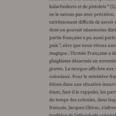
kalachnikovs et de pistolets " (2)
ne le savons pas avec précision, c
extrêmement difficile de savoir c
dont on pouvait néanmoins distingu
partie française a pu aussi parler
paix ", sûre que nous vivons une
magique : l’Armée Française a d
gbagbistes désarmés en novembre
graves. La morgue affichée aux s
coloniaux. Pour le ministère fra
étions dans une situation insurr
étant, faut-il le rappeler, les p
du temps des colonies, dans leque
français, Jacques Chirac, s’adre
tradition de l’ethnologie colonia