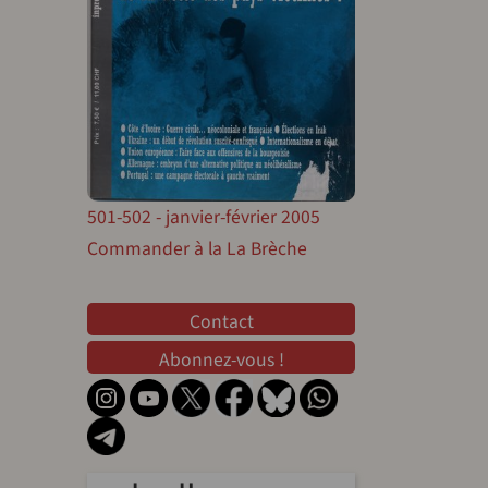
501-502 - janvier-février 2005
Commander à la La Brèche
Contact
Contact
Abonnez-vous !