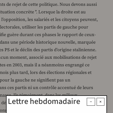
 de rejet de cette politique. Nous devons aussi
ituation concrète ". Lorsque la droite est au
’opposition, les salariés et les citoyens peuvent,
lectorales, utiliser les partis de gauche pour
ifie guère durant ces phases le rapport de ceux-
 dans une période historique nouvelle, marquée
es PS et le déclin des partis d’origine stalinienne.
 aucun moment, associé aux mobilisations de rejet
ites en 2003, mais il a néanmoins engrangé ce
ois plus tard, lors des élections régionales et
pour la gauche ne signifient pas un
ns ces partis ni un contrôle accentué de leurs
asse. Ils témoignent, dans les milieux
Lettre hebdomadaire
−
×
n désaveu des réformes libérales, de la volonté
tionnant ceux qui en sont les maîtres d’œuvre.