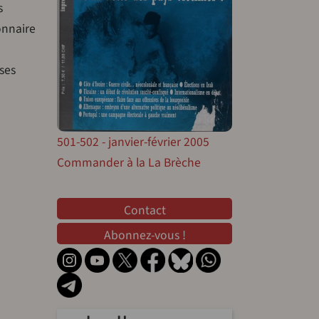
s
ionnaire
ses
501-502 - janvier-février 2005
Commander à la La Brèche
Contact
Contact
Abonnez-vous !