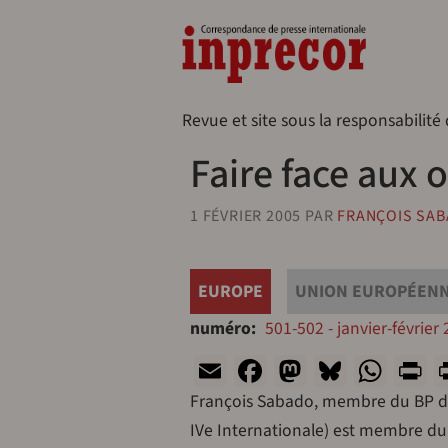
Aller au contenu principal
Naveg
Revue et site sous la responsabilité
Faire face aux 
1 FÉVRIER 2005
PAR
FRANÇOIS SA
EUROPE
UNION EUROPÉEN
numéro
501-502 - janvier-février
Email
Facebook
Mastodon
Bluesk
Wha
P
François Sabado, membre du BP de 
IVe Internationale) est membre du 