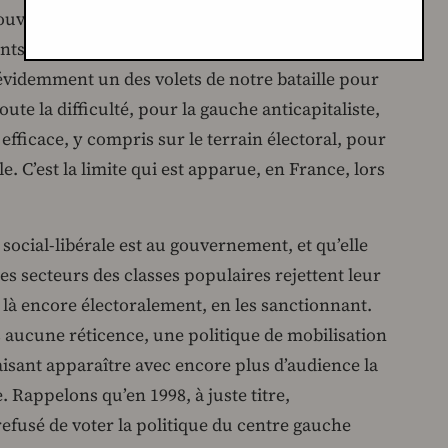
gouverne, nous devons organiser la mobilisation
ts de droite dans la rue ou dans les urnes, et y
 évidemment un des volets de notre bataille pour
oute la difficulté, pour la gauche anticapitaliste,
efficace, y compris sur le terrain électoral, pour
e. C’est la limite qui est apparue, en France, lors
ocial-libérale est au gouvernement, et qu’elle
des secteurs des classes populaires rejettent leur
, là encore électoralement, en les sanctionnant.
aucune réticence, une politique de mobilisation
isant apparaître avec encore plus d’audience la
e. Rappelons qu’en 1998, à juste titre,
fusé de voter la politique du centre gauche