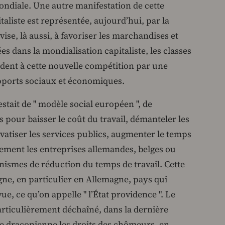
ndiale. Une autre manifestation de cette
aliste est représentée, aujourd’hui, par la
vise, là aussi, à favoriser les marchandises et
s dans la mondialisation capitaliste, les classes
nt à cette nouvelle compétition par une
pports sociaux et économiques.
estait de " modèle social européen ", de
pour baisser le coût du travail, démanteler les
ivatiser les services publics, augmenter le temps
lement les entreprises allemandes, belges ou
nismes de réduction du temps de travail. Cette
igne, en particulier en Allemagne, pays qui
ue, ce qu’on appelle " l’État providence ". Le
rticulièrement déchaîné, dans la dernière
e draconienne les droits des chômeurs, en