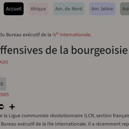
ação principal
Accueil
Afrique
Am. du Nord
Am. latine
Asi
e
 du Bureau exécutif de la
IV
Internationale
.
offensives de la bourgeoisie
BADO
NE
 2005
y
tsApp
rint
PrintFriendly
Share
la Ligue communiste révolutionnaire (LCR, section français
Bureau exécutif de la IVe Internationale. Il a récemment re