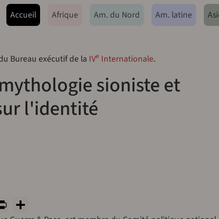
ação principal
Accueil
Afrique
Am. du Nord
Am. latine
Asi
e
 du Bureau exécutif de la
IV
Internationale
.
mythologie sioniste et
ur l'identité
y
tsApp
rint
PrintFriendly
Share