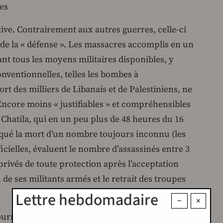
es
tive. Contrairement aux autres guerres, celle-ci
 de la « défense ». Les massacres accomplis en un
ant tous les moyens militaires disponibles, y
nventionnelles, telles les bombes à
t des milliers de Libanais et de Palestiniens, ne
 Encore moins « justifiables » et compréhensibles
 Chatila, qui en un peu plus de 48 heures du 16
qué la mort d’un nombre toujours inconnu (les
fficielles, évaluent le nombre d’assassinés entre 3
 privés de toute protection après l’acceptation
 de ses militants armés et le retrait des troupes
Lettre hebdomadaire
−
×
rnant important aussi bien à l’intérieur d’Israël