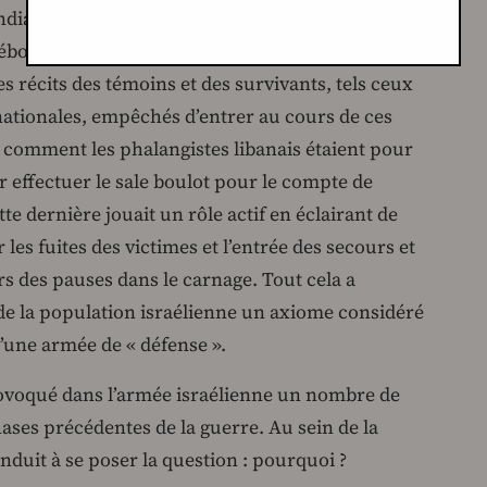
iale. Les maisons rasées au sol, les voies
bordantes de cadavres, surtout des cadavres de
es récits des témoins et des survivants, tels ceux
ationales, empêchés d’entrer au cours de ces
t comment les phalangistes libanais étaient pour
ur effectuer le sale boulot pour le compte de
tte dernière jouait un rôle actif en éclairant de
es fuites des victimes et l’entrée des secours et
rs des pauses dans le carnage. Tout cela a
 de la population israélienne un axiome considéré
’une armée de « défense ».
provoqué dans l’armée israélienne un nombre de
hases précédentes de la guerre. Au sein de la
onduit à se poser la question : pourquoi ?