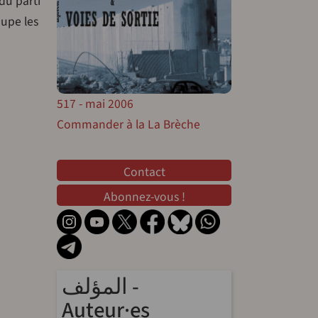
du parti
oupe les
517 - mai 2006
Commander à la La Brèche
Contact
Contact
Abonnez-vous !
المؤلف -
Auteur·es