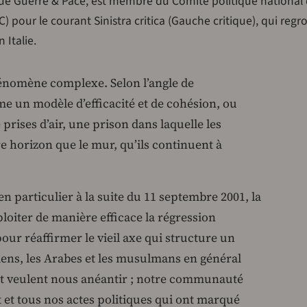
evue Guerre & Pace, est membre du Comité politique national 
 pour le courant Sinistra critica (Gauche critique), qui regr
 Italie.
hénomène complexe. Selon l’angle de
me un modèle d’efficacité et de cohésion, ou
ises d’air, une prison dans laquelle les
re horizon que le mur, qu’ils continuent à
n particulier à la suite du 11 septembre 2001, la
loiter de manière efficace la régression
pour réaffirmer le vieil axe qui structure un
niens, les Arabes et les musulmans en général
 et veulent nous anéantir ; notre communauté
 et tous nos actes politiques qui ont marqué