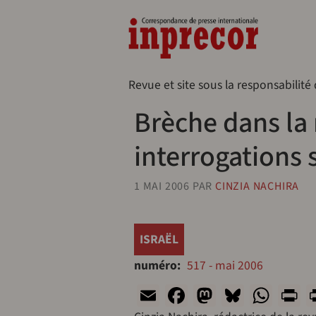
Aller au contenu principal
Naveg
Revue et site sous la responsabilité
Brèche dans la 
interrogations s
1 MAI 2006
PAR
CINZIA NACHIRA
ISRAËL
numéro
517 - mai 2006
Email
Facebook
Mastodon
Bluesk
Wha
P