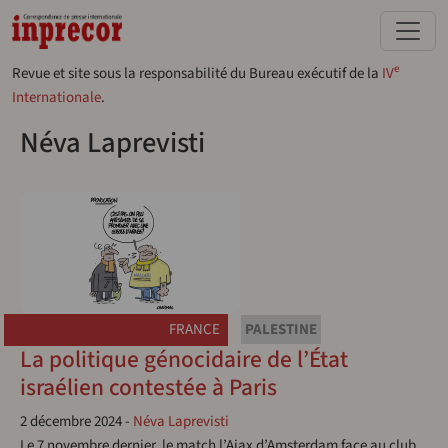
Aller au contenu principal
e
Revue et site sous la responsabilité du Bureau exécutif de la
IV
Internationale
.
Néva Laprevisti
FRANCE
PALESTINE
La politique génocidaire de l’État
israélien contestée à Paris
2 décembre 2024
-
Néva Laprevisti
Le 7 novembre dernier, le match l’Ajax d’Amsterdam face au club