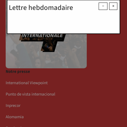
Lettre hebdomadaire
−
×
Notre presse
International Viewpoint
Punto de vista internacional
Inprecor
Alomamia