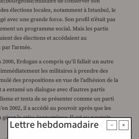
ine/bourgeoise/militaire de conserver son
 des élections locales, notamment à Istanbul, le
gé avec une grande force. Son profil n’était pas
alement un programme social. Mais les partis
aient des élections et accédaient au
 par l’armée.
2000, Erdogan a compris qu’il fallait un autre
as immédiatement les militaires à prendre des
mulé des propositions en vue de l’adhésion de la
 a entamé un dialogue avec d’autres partis
ralisme et tenta de se présenter comme un parti
’en 2002, il a accédé au pouvoir après que les
 gérer la crise économique. Il est au pouvoir
Lettre hebdomadaire
−
×