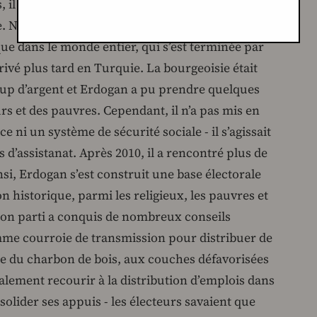
il a été moins autoritaire et a essayé d’éviter
 N’oubliez pas qu’il s’agissait également d’une
e dans le monde entier, qui s’est terminée par
rivé plus tard en Turquie. La bourgeoisie était
up d’argent et Erdogan a pu prendre quelques
rs et des pauvres. Cependant, il n’a pas mis en
e ni un système de sécurité sociale - il s’agissait
d’assistanat. Après 2010, il a rencontré plus de
insi, Erdogan s’est construit une base électorale
on historique, parmi les religieux, les pauvres et
 Son parti a conquis de nombreux conseils
mme courroie de transmission pour distribuer de
ple du charbon de bois, aux couches défavorisées
galement recourir à la distribution d’emplois dans
nsolider ses appuis - les électeurs savaient que