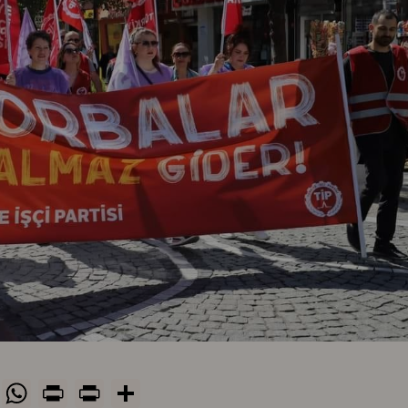
ook
stodon
Bluesky
WhatsApp
Print
PrintFriendly
Share