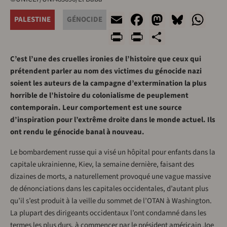
Email
Facebook
Mastodo
Blues
Wh
PALESTINE
GÉNOCIDE
Print
PrintFriendl
Share
C’est l’une des cruelles ironies de l’histoire que ceux qui
prétendent parler au nom des victimes du génocide nazi
soient les auteurs de la campagne d’extermination la plus
horrible de l’histoire du colonialisme de peuplement
contemporain. Leur comportement est une source
d’inspiration pour l’extrême droite dans le monde actuel. Ils
ont rendu le génocide banal à nouveau.
Le bombardement russe qui a visé un hôpital pour enfants dans la
capitale ukrainienne, Kiev, la semaine dernière, faisant des
dizaines de morts, a naturellement provoqué une vague massive
de dénonciations dans les capitales occidentales, d’autant plus
qu’il s’est produit à la veille du sommet de l’OTAN à Washington.
La plupart des dirigeants occidentaux l’ont condamné dans les
termes les plus durs, à commencer par le président américain Joe