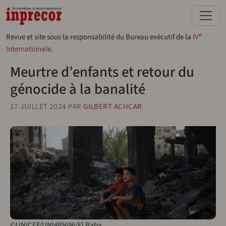
Aller au contenu principal
e
Revue et site sous la responsabilité du Bureau exécutif de la
IV
Internationale
.
Meurtre d’enfants et retour du
génocide à la banalité
17 JUILLET 2024
PAR
GILBERT ACHCAR
©UNICEF/UNI485696/El Baba