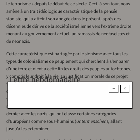
le terrorisme » depuis le début de ce siècle. Ceci, à son tour, nous
amène à un trait idéologique caractéristique de la pensée
sioniste, qui a atteint son apogée dans le présent, après des
décennies de dérive de la société israélienne vers l’extrême droite
menant au gouvernement actuel, un ramassis de néofascistes et
de néonazis.
Cette caractéristique est partagée par le sionisme avec tous les
types de colonialisme de peuplement qui cherchent à s’emparer
d’une terre et nient à cette fin les droits des peuples autochtones,
y compris leur droit à la vie. La justification morale de ce projet
Lettre hebdomadaire
suprêmement immoral est obtenue en niant l’humanité des gens
−
×
dont les terres sont convoitées, en les dégradant au statut de
sous-humains qui ne méritent pas de vivre. Cette logique est
revenue par effet boomerang au cœur de l’Europe au siècle
dernier avec les nazis, qui ont classé certaines catégories
d’Européens comme sous-humains (
Untermenschen
), allant
jusqu’à les exterminer.