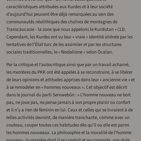
caractéristiques attribuées aux Kurdes et à leur société
d’aujourd’hui peuvent être déjà remarquées au sein des
communautés néolithiques des chaînes de montagnes de
Transcaucasie - la zone que nous appelons le Kurdistan » (13).
Cependant, les Kurdes ont vu leur « vraie » identité aliénée par les
tentatives de l’État turc de les assimiler et par les structures
sociales traditionnelles, le « féodalisme » selon Öcalan.
Par la critique et l’autocritique ainsi que par un travail acharné,
les membres du PKK ont été appelés à se reconstruire, à se libérer
de leurs opinions et attitudes apprises dans leur « ancienne vie » et
à se remodeler en « hommes nouveaux ». Cet objectif est décrit
dans le journal du parti Serxwebûn : « L’homme nouveau ne boit
pas, ne joue pas, ne pense jamais à son propre plaisir ou confort
et il n’y a rien de féminin en lui. Ceux et celles qui se livraient à de
telles activités devront, de manière tranchante, comme avec un
couteau, couper toutes ces habitudes dès qu’il ou elle est parmi
les hommes nouveaux. La philosophie et la moralité de l’homme
nouveau, la manière dont il se conduit et se comporte, son style,