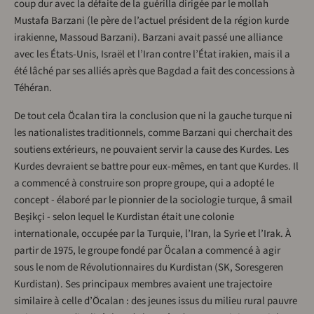
coup dur avec la défaite de la guérilla dirigée par le mollah
Mustafa Barzani (le père de l’actuel président de la région kurde
irakienne, Massoud Barzani). Barzani avait passé une alliance
avec les États-Unis, Israël et l’Iran contre l’État irakien, mais il a
été lâché par ses alliés après que Bagdad a fait des concessions à
Téhéran.
De tout cela Öcalan tira la conclusion que ni la gauche turque ni
les nationalistes traditionnels, comme Barzani qui cherchait des
soutiens extérieurs, ne pouvaient servir la cause des Kurdes. Les
Kurdes devraient se battre pour eux-mêmes, en tant que Kurdes. Il
a commencé à construire son propre groupe, qui a adopté le
concept - élaboré par le pionnier de la sociologie turque, â smail
Beşikçi - selon lequel le Kurdistan était une colonie
internationale, occupée par la Turquie, l’Iran, la Syrie et l’Irak. À
partir de 1975, le groupe fondé par Öcalan a commencé à agir
sous le nom de Révolutionnaires du Kurdistan (SK, Soresgeren
Kurdistan). Ses principaux membres avaient une trajectoire
similaire à celle d’Öcalan : des jeunes issus du milieu rural pauvre