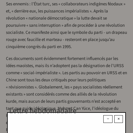
Ses ennemis : l’État turc, ses « collaborateurs indigènes féodaux »
et, « derrière eux, les puissances impérialistes ». Après la
révolution « nationale démocratique » la lutte devait se
poursuivre « sans interruption » afin de procéder à une révolution
socialiste. Ce manifeste ainsi que le symbole du parti - un drapeau
rouge avec faucille et marteau - resteront en place jusqu’au
cinquième congrès du parti en 1995.
Ces documents sont évidemment fortement influencés par les
idées maoïstes, mais ils n’adoptent pas la désignation de l’URSS
comme « social-impérialiste ». Les partis au pouvoir en URSS et en
Chine sont tous les deux critiqués pour leurs politiques
« révisionnistes ». Globalement, les « pays socialistes réellement
existants » sont considérés comme des alliés de la révolution
kurde, mais aucun de leurs partis gouvernants n’est accepté en
Lettre hebdomadaire
tant que guide idéologique. Mehmet Can Yüce, l’idéologue du
PKK, se moquera plus tard des groupes de la gauche turque qui
−
×
étaient à la recherche d’une « Mecque » à Moscou, Tirana ou
Pékin.