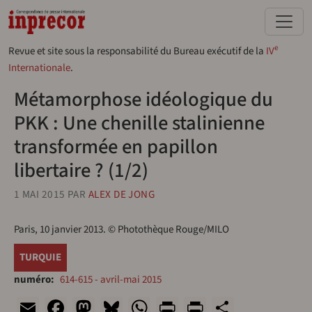
Aller au contenu principal
e
Revue et site sous la responsabilité du Bureau exécutif de la
IV
Internationale
.
Métamorphose idéologique du
PKK : Une chenille stalinienne
transformée en papillon
libertaire ? (1/2)
1 MAI 2015
PAR
ALEX DE JONG
Paris, 10 janvier 2013. © Photothèque Rouge/MILO
TURQUIE
numéro
614-615 - avril-mai 2015
Email
Facebook
Mastodon
Bluesky
WhatsApp
Print
PrintFriend
Share