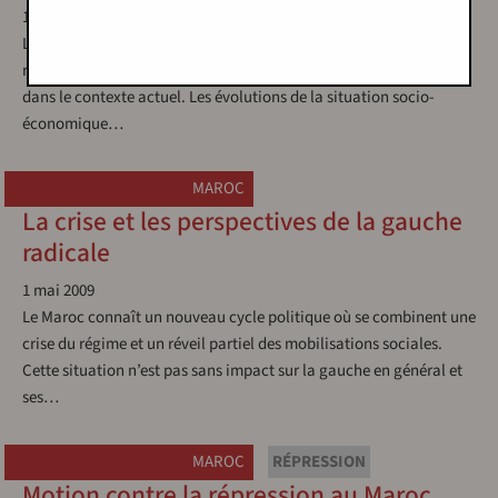
1 mai 2009
-
Al Mounadil-a
L’unité d’action entre les différentes composantes de la gauche
radicale au Maroc constitue une question des plus importantes
dans le contexte actuel. Les évolutions de la situation socio-
économique…
MAROC
La crise et les perspectives de la gauche
radicale
1 mai 2009
Le Maroc connaît un nouveau cycle politique où se combinent une
crise du régime et un réveil partiel des mobilisations sociales.
Cette situation n’est pas sans impact sur la gauche en général et
ses…
MAROC
RÉPRESSION
Motion contre la répression au Maroc