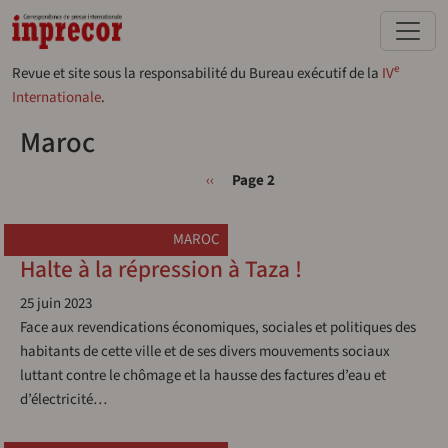
Aller au contenu principal
e
Revue et site sous la responsabilité du Bureau exécutif de la
IV
Internationale
.
Maroc
Pagination
Page précédente
‹‹
Page 2
MAROC
Halte à la répression à Taza !
25 juin 2023
Face aux revendications économiques, sociales et politiques des
habitants de cette ville et de ses divers mouvements sociaux
luttant contre le chômage et la hausse des factures d’eau et
d’électricité…