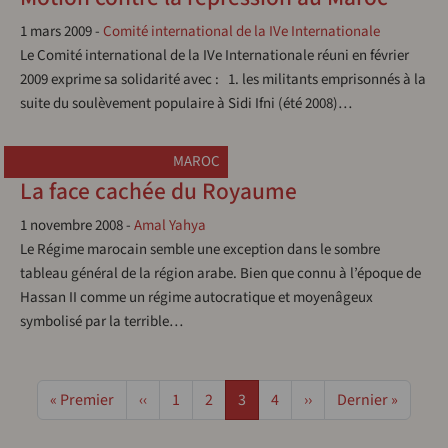
1 mars 2009
-
Comité international de la IVe Internationale
Le Comité international de la IVe Internationale réuni en février
2009 exprime sa solidarité avec : 1. les militants emprisonnés à la
suite du soulèvement populaire à Sidi Ifni (été 2008)…
MAROC
La face cachée du Royaume
1 novembre 2008
-
Amal Yahya
Le Régime marocain semble une exception dans le sombre
tableau général de la région arabe. Bien que connu à l’époque de
Hassan II comme un régime autocratique et moyenâgeux
symbolisé par la terrible…
Pagination
Première page
Page précédente
Page
Page
Page
Page
Page suivante
Dernière page
« Premier
‹‹
1
2
3
4
››
Dernier »