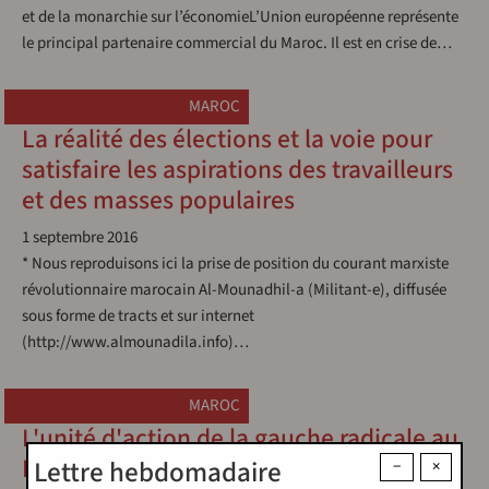
et de la monarchie sur l’économieL’Union européenne représente
le principal partenaire commercial du Maroc. Il est en crise de…
MAROC
La réalité des élections et la voie pour
satisfaire les aspirations des travailleurs
et des masses populaires
1 septembre 2016
* Nous reproduisons ici la prise de position du courant marxiste
révolutionnaire marocain Al-Mounadhil-a (Militant-e), diffusée
sous forme de tracts et sur internet
(http://www.almounadila.info)…
MAROC
L'unité d'action de la gauche radicale au
Maroc, entre nécessité et réalité
Lettre hebdomadaire
−
×