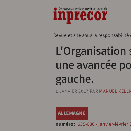
Aller au contenu principal
Naveg
Revue et site sous la responsabilité
L'Organisation 
une avancée pou
gauche.
1 JANVIER 2017
PAR
MANUEL KELL
ALLEMAGNE
numéro
635-636 - janvier-février