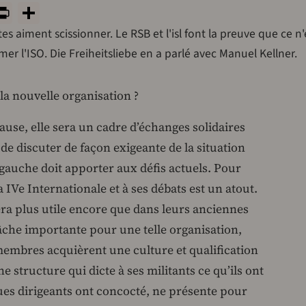
y
tsApp
rint
PrintFriendly
Share
es aiment scissionner. Le RSB et l'isl font la preuve que ce n'
mer l'ISO. Die Freiheitsliebe en a parlé avec Manuel Kellner.
 la nouvelle organisation ?
ause, elle sera un cadre d’échanges solidaires
e discuter de façon exigeante de la situation
 gauche doit apporter aux défis actuels. Pour
 la IVe Internationale et à ses débats est un atout.
sera plus utile encore que dans leurs anciennes
âche importante pour une telle organisation,
 membres acquièrent une culture et qualification
e structure qui dicte à ses militants ce qu’ils ont
ques dirigeants ont concocté, ne présente pour