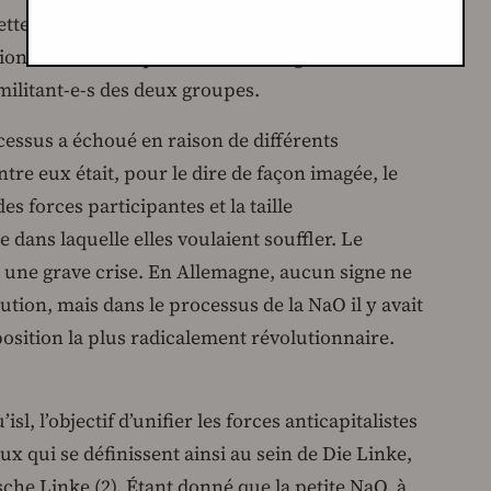
, cette impression s’est constamment renforcée. Et
sions, les mêmes positions et divergences
militant-e-s des deux groupes.
ocessus a échoué en raison de différents
tre eux était, pour le dire de façon imagée, le
es forces participantes et la taille
dans laquelle elles voulaient souffler. Le
à une grave crise. En Allemagne, aucun signe ne
ution, mais dans le processus de la NaO il y avait
position la plus radicalement révolutionnaire.
sl, l’objectif d’unifier les forces anticapitalistes
ux qui se définissent ainsi au sein de Die Linke,
ische Linke (2). Étant donné que la petite NaO, à