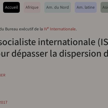
ação principal
Accueil
Afrique
Am. du Nord
Am. latine
Asi
e
 du Bureau exécutif de la
IV
Internationale
.
socialiste internationale (I
r dépasser la dispersion d
NER
 2017