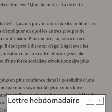
 est ton avis ? Quel bilan tires-tu de cette
 de l’isl, avons pu voir alors que les militant-e-s
 d’expliquer en quoi les autres groupes de
ux ont raison. Plus encore, au cours de ces
il était prêt à discuter d’égal à égal avec les
ganisation dans un cadre plus large si cela
n d’une force socialiste révolutionnaire plus
 plus en plus confiance dans la possibilité d’une
sans que nous soyons obligés de nous faire
 années où il y a eu de nombreuses assemblées de
Lettre hebdomadaire
−
×
unions de directions, de participation à des
ail en commun dans le cadre de la gauche