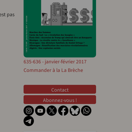
est pas
635-636 - janvier-février 2017
Commander à la La Brèche
Contact
Contact
Abonnez-vous !