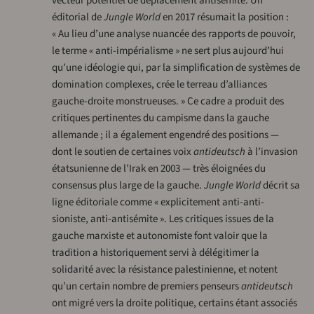
vecteur potentiel de déplacement antisémite. Un
éditorial de
Jungle World
en 2017 résumait la position :
« Au lieu d’une analyse nuancée des rapports de pouvoir,
le terme « anti-impérialisme » ne sert plus aujourd’hui
qu’une idéologie qui, par la simplification de systèmes de
domination complexes, crée le terreau d’alliances
gauche-droite monstrueuses. » Ce cadre a produit des
critiques pertinentes du campisme dans la gauche
allemande ; il a également engendré des positions —
dont le soutien de certaines voix
antideutsch
à l’invasion
étatsunienne de l’Irak en 2003 — très éloignées du
consensus plus large de la gauche.
Jungle World
décrit sa
ligne éditoriale comme « explicitement anti-anti-
sioniste, anti-antisémite ». Les critiques issues de la
gauche marxiste et autonomiste font valoir que la
tradition a historiquement servi à délégitimer la
solidarité avec la résistance palestinienne, et notent
qu’un certain nombre de premiers penseurs
antideutsch
ont migré vers la droite politique, certains étant associés