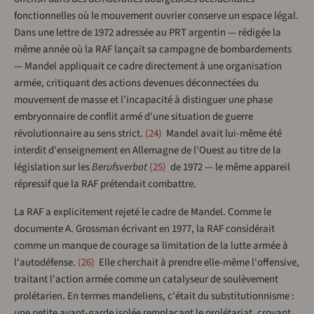
fonctionnelles où le mouvement ouvrier conserve un espace légal.
Dans une lettre de 1972 adressée au PRT argentin — rédigée la
même année où la RAF lançait sa campagne de bombardements
— Mandel appliquait ce cadre directement à une organisation
armée, critiquant des actions devenues déconnectées du
mouvement de masse et l'incapacité à distinguer une phase
embryonnaire de conflit armé d'une situation de guerre
révolutionnaire au sens strict.
24
Mandel avait lui-même été
interdit d'enseignement en Allemagne de l'Ouest au titre de la
législation sur les
Berufsverbot
25
de 1972 — le même appareil
répressif que la RAF prétendait combattre.
La RAF a explicitement rejeté le cadre de Mandel. Comme le
documente A. Grossman écrivant en 1977, la RAF considérait
comme un manque de courage sa limitation de la lutte armée à
l'autodéfense.
26
Elle cherchait à prendre elle-même l'offensive,
traitant l'action armée comme un catalyseur de soulèvement
prolétarien. En termes mandeliens, c'était du substitutionnisme :
une petite avant-garde isolée remplaçant le prolétariat, croyant