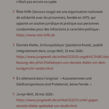
n’était pas encore occupée.
Rote Hilfe (Secours rouge) est une organisation nationale
2
de solidarité avec les prisonniers, fondée en 1975, qui
apporte un soutien juridique et pratique aux personnes
condamnées pour des infractions à caractère politique :
https://www.rote-hilfe.de
3
Daniela Klette,
Schlussplädoyer
(plaidoirie finale), publié
intégralement dans
Junge Welt
, 19 mai 2026 :
https://www.jungewelt.de/artikel/523153.ungek%C3%BCrzte
fassung-des-pl%C3%A4doyers-von-daniela-klette-vor-dem-
landgericht-verden.html
En allemand dans l’original : « Kassiererinnen und
4
Geldtransporteure sind Proletariat, keine Feinde. »
5
Junge Welt
, 28 mai 2026 :
https://www.jungewelt.de/artikel/523273.urteil-gegen-
daniela-klette-spektakel-um-strafe.html