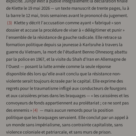
explicite.
Junge Welt
a publié intégralement la déclaration finale
de Klette le 19 mai 2026 — un texte manuscrit de trente pages, lu à
la barre le 12 mai, trois semaines avant le prononcé du jugement.
3
Klette y décrit l'accusation comme ayant « fabriqué » son
dossier et accuse la procédure de viser à « délégitimer et punir »
l'ensemble de la résistance de gauche radicale. Elle retrace sa
formation politique depuis sa jeunesse à Karlsruhe à travers la
guerre du Vietnam, la mort de l'étudiant Benno Ohnesorg abattu
par la police en 1967, et la visite du Shah d'Iran en Allemagne de
l'Ouest — posant la lutte armée comme la seule réponse
disponible dès lors qu'elle avait conclu que la résistance non-
violente serait toujours écrasée par le capital. Elle exprime des
regrets pour le traumatisme infligé aux conducteurs de fourgons
et aux caissières prises dans les braquages — « les caissières et les
convoyeurs de fonds appartiennent au prolétariat ; ce ne sont pas
des ennemis »
4
— mais aucun remords pour la position
politique que les braquages servaient. Elle conclut par un appel à
un monde sans impérialisme, sans contrainte capitaliste, sans
violence coloniale et patriarcale, et sans murs de prison.