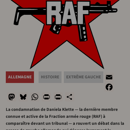
Ema
ALLEMAGNE
HISTOIRE
EXTRÊME GAUCHE
Fac
Mastodon
Bluesky
WhatsApp
Print
PrintFriendly
Share
La condamnation de Daniela Klette — la dernière membre
connue et active de la Fraction armée rouge (RAF) à
comparaître devant un tribunal — a rouvert un débat dans la