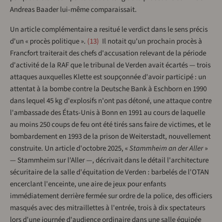
Andreas Baader lui-même comparaissait.
Un article complémentaire a resitué le verdict dans le sens précis
d'un « procès politique ».
13
Il notait qu'un prochain procès à
Francfort traiterait des chefs d'accusation relevant de la période
d'activité de la RAF que le tribunal de Verden avait écartés — trois
attaques auxquelles Klette est soupçonnée d'avoir participé : un
attentat à la bombe contre la Deutsche Bank à Eschborn en 1990
dans lequel 45 kg d'explosifs n'ont pas détoné, une attaque contre
l'ambassade des États-Unis à Bonn en 1991 au cours de laquelle
au moins 250 coups de feu ont été tirés sans faire de victimes, et le
bombardement en 1993 de la prison de Weiterstadt, nouvellement
construite. Un article d'octobre 2025, «
Stammheim an der Aller
»
— Stammheim sur l'Aller —, décrivait dans le détail l'architecture
sécuritaire de la salle d'équitation de Verden : barbelés de l'OTAN
encerclant l'enceinte, une aire de jeux pour enfants
immédiatement derrière fermée sur ordre de la police, des officiers
masqués avec des mitraillettes à l'entrée, trois à dix spectateurs
lors d'une journée d'audience ordinaire dans une salle équipée