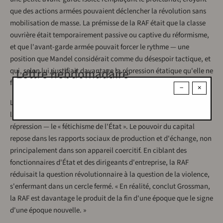
que des actions armées pouvaient déclencher la révolution sans
mobilisation de masse. La prémisse de la RAF était que la classe
ouvrière était temporairement passive ou captive du réformisme,
et que l'avant-garde armée pouvait forcer le rythme — une
position que Mandel considérait comme du désespoir tactique, et
Lettre hebdomadaire
qui, selon lui, justifiait davantage la répression étatique qu'elle ne
faisait avancer la politique socialiste.
−
×
L'argumentation de Grossman affine ce point : la RAF a confondu
la force de la société capitaliste avec la capacité de son État à la
répression — le « fétichisme de l'État ». Le pouvoir du capital
repose dans les rapports sociaux de production et d'échange, non
principalement dans son appareil coercitif. En ciblant des
fonctionnaires d'État et des dirigeants d'entreprise, la RAF
réduisait la question révolutionnaire à la question de la violence,
s'enfermant dans un cercle fermé. « En réalité, conclut Grossman,
la RAF est davantage le produit de la fin d'une époque que le signe
d'une époque nouvelle. »