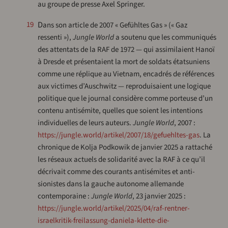
au groupe de presse Axel Springer.
Dans son article de 2007 « Gefühltes Gas » (« Gaz
19
ressenti »),
Jungle World
a soutenu que les communiqués
des attentats de la RAF de 1972 — qui assimilaient Hanoï
à Dresde et présentaient la mort de soldats étatsuniens
comme une réplique au Vietnam, encadrés de références
aux victimes d’Auschwitz — reproduisaient une logique
politique que le journal considère comme porteuse d’un
contenu antisémite, quelles que soient les intentions
individuelles de leurs auteurs.
Jungle World
, 2007 :
https://jungle.world/artikel/2007/18/gefuehltes-gas
. La
chronique de Kolja Podkowik de janvier 2025 a rattaché
les réseaux actuels de solidarité avec la RAF à ce qu’il
décrivait comme des courants antisémites et anti-
sionistes dans la gauche autonome allemande
contemporaine :
Jungle World
, 23 janvier 2025 :
https://jungle.world/artikel/2025/04/raf-rentner-
israelkritik-freilassung-daniela-klette-die-