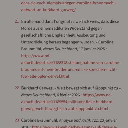
dass-sie-euch-niemals-kriegen-caroline-braunmuehl-
antwort-an-burkhard-garweg/
En allemand dans l’original : « weil ich weiß, dass diese
21
Morde aus einem radikalen Widerstand gegen
gesellschaftliche Ungleichheit, Ausbeutung und
Unterdrückung heraus begangen wurden. » Caroline
Braunmühl,
Neues Deutschland
, 17 janvier 2025 :
https://www.nd-
aktuell.de/artikel/1188318.stellungnahme-von-caroline-
braunmuehl-mein-bruder-und-emcke-sprechen-nicht-
fuer-alle-opfer-der-raf.html
22
Burkhard Garweg, « Welt bewegt sich auf Kipppunkt zu »,
Neues Deutschland
, 6 février 2026 :
https://www.nd-
aktuell.de/artikel/1189554.militante-linke-burkhard-
garweg-welt-bewegt-sich-auf-kipppunkt-zu.html
23
Caroline Braunmühl,
Analyse und Kritik
722, 20 janvier
2026 :
https://www.akweb.de/bewegung/auf-dass-sie-