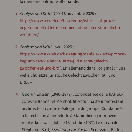
la mémoire politique allemande.
8
Analyse und Kritik
720, 18 novembre 2025 :
https://www.akweb.de/bewegung/ist-der-raf-prozess-
gegen-daniela-klette-eine-neuauflage-der-stammheim-
verfahren/
9
Analyse und Kritik
, avril 2025 :
https://www.akweb.de/bewegung/daniela-klette-prozess-
beginnt-das-vielleicht-letzte-juristische-gefecht-
zwischen-raf-und-brd/
. En allemand dans l’original : « Das
vielleicht letzte juristische Gefecht zwischen RAF und
BRD. »
Gudrun Ensslin (1940–1977) : cofondatrice de la RAF aux
10
côtés de Baader et Meinhof, fille d’un pasteur protestant,
architecte du cadre idéologique du groupe. Condamnée
à la réclusion à perpétuité à Stammheim ; retrouvée
morte dans sa cellule le 18 octobre 1977. Le roman de
Stephanie Bart,
Erzählung zur Sache
(Secession, Berlin,