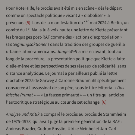
Pour Rote Hilfe, le procès avait été mis en scène « dès le départ
comme un spectacle politique » visant à « diaboliser » la
er
prévenue.
5
Lors de la manifestation du 1
mai 2024 à Berlin, un
er
comité du 1
Mai a lu à voix haute une lettre de Klette présentant
les braquages post-RAF comme des « actions d'expropriation »
(
Enteignungsaktionen
) dans la tradition des groupes de guérilla
urbaine latino-américains.
Junge Welt
a mis en avant, tout au
long de la procédure, la présentation politique que Klette a faite
d'elle-même et les perspectives de ses réseaux de solidarité, sans
distance analytique. Le journal a par ailleurs publié la lettre
d'octobre 2025 de Garweg à Caroline Braunmühl spécifiquement
consacrée à l'assassinat de son père, sous le titre éditorial «
Das
falsche Primat
» — « La fausse primauté » — un titre qui anticipe
l'autocritique stratégique au cœur de cet échange.
6
Analyse und Kritik
a comparé le procès au procès de Stammheim
de 1975–1978, qui avait jugé la première génération de la RAF :
Andreas Baader, Gudrun Ensslin, Ulrike Meinhof et Jan-Carl