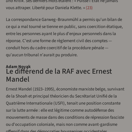
und Kritik
. Ses derniers mots étaient : « Puisse l'État ne jamais
vous attraper. Liberté pour Daniela Klette. »
23
La correspondance Garweg–Braunmühl a permis qu'un bilan de
ce qui a mal tourné se tienne en public, sans coercition étatique,
entre les personnes ayant le plus d'enjeux personnels dans la
réponse. C'est une forme de règlement civil des comptes —
conduit hors du cadre coercitif de la procédure pénale —
qu'aucun tribunal n'aurait pu produire.
Adam Novak
Le différend de la RAF avec Ernest
Mandel
Ernest Mandel (1923–1995), économiste marxiste belge, survivant
de la Shoah et principal théoricien du Secrétariat Unifié de la
Quatrième Internationale (USFI), tenait une position constante
sur la lutte armée : elle est légitime comme autodéfense des
mouvements de masse dans des conditions de répression fasciste
ou d'occupation coloniale, mais non comme avant-gardisme
offensif dans des démocraties bourgeoises occidentales