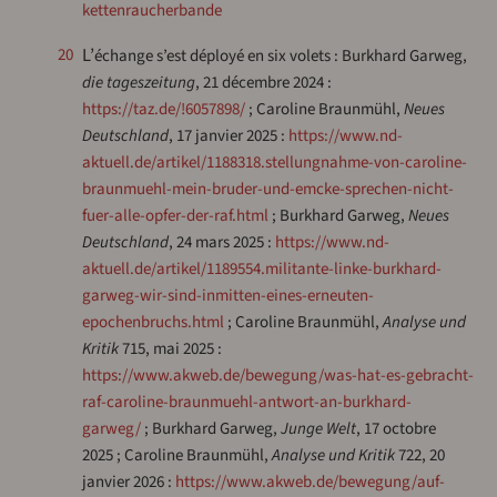
kettenraucherbande
20
L’échange s’est déployé en six volets : Burkhard Garweg,
die tageszeitung
, 21 décembre 2024 :
https://taz.de/!6057898/
; Caroline Braunmühl,
Neues
Deutschland
, 17 janvier 2025 :
https://www.nd-
aktuell.de/artikel/1188318.stellungnahme-von-caroline-
braunmuehl-mein-bruder-und-emcke-sprechen-nicht-
fuer-alle-opfer-der-raf.html
; Burkhard Garweg,
Neues
Deutschland
, 24 mars 2025 :
https://www.nd-
aktuell.de/artikel/1189554.militante-linke-burkhard-
garweg-wir-sind-inmitten-eines-erneuten-
epochenbruchs.html
; Caroline Braunmühl,
Analyse und
Kritik
715, mai 2025 :
https://www.akweb.de/bewegung/was-hat-es-gebracht-
raf-caroline-braunmuehl-antwort-an-burkhard-
garweg/
; Burkhard Garweg,
Junge Welt
, 17 octobre
2025 ; Caroline Braunmühl,
Analyse und Kritik
722, 20
janvier 2026 :
https://www.akweb.de/bewegung/auf-