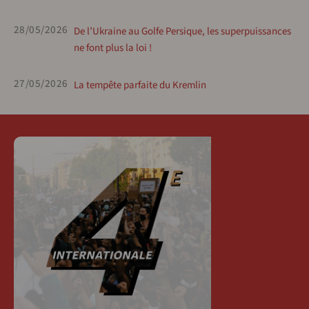
28/05/2026
De l’Ukraine au Golfe Persique, les superpuissances
ne font plus la loi !
27/05/2026
La tempête parfaite du Kremlin