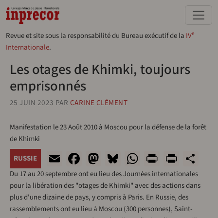
Aller au contenu principal
e
Revue et site sous la responsabilité du Bureau exécutif de la
IV
Internationale
.
Les otages de Khimki, toujours
emprisonnés
25 JUIN 2023
PAR
CARINE CLÉMENT
Manifestation le 23 Août 2010 à Moscou pour la défense de la forêt
de Khimki
Email
Facebook
Mastodon
Bluesky
WhatsApp
Print
Print
Sh
RUSSIE
Du 17 au 20 septembre ont eu lieu des Journées internationales
pour la libération des "otages de Khimki" avec des actions dans
plus d'une dizaine de pays, y compris à Paris. En Russie, des
rassemblements ont eu lieu à Moscou (300 personnes), Saint-