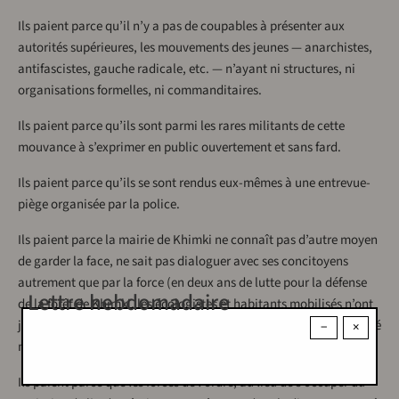
Ils paient parce qu’il n’y a pas de coupables à présenter aux
autorités supérieures, les mouvements des jeunes — anarchistes,
antifascistes, gauche radicale, etc. — n’ayant ni structures, ni
organisations formelles, ni commanditaires.
Ils paient parce qu’ils sont parmi les rares militants de cette
mouvance à s’exprimer en public ouvertement et sans fard.
Ils paient parce qu’ils se sont rendus eux-mêmes à une entrevue-
piège organisée par la police.
Ils paient parce la mairie de Khimki ne connaît pas d’autre moyen
de garder la face, ne sait pas dialoguer avec ses concitoyens
autrement que par la force (en deux ans de lutte pour la défense
Lettre hebdomadaire
de la forêt de Khimki, les écologistes et habitants mobilisés n’ont
jamais été admis à la table des négociations, par contre ils ont été
−
×
menacés, victimes de passages à tabac...).
Ils paient parce que les forces de l’ordre, au lieu de s’occuper du