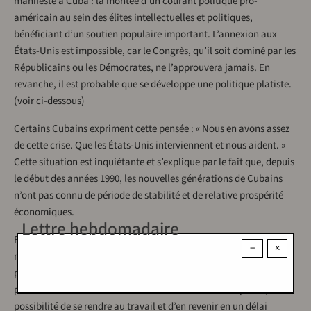
manifeste à Cuba : la montée d’un courant politique pro-
américain au sein des élites intellectuelles et politiques,
bénéficiant d’un soutien populaire important. L’annexion aux
États-Unis est impossible, car le Congrès, qu’il soit dominé par les
Républicains ou les Démocrates, ne l’approuvera jamais. En
revanche, il est probable que se développe une politique platiste.
(voir ci-dessous)
Certains Cubains expriment cette pensée : « Nous en avons assez
de cette crise. Que les États-Unis interviennent et nous aident. »
Cette situation est inquiétante et s’explique par le fait que, depuis
le début des années 1990, les nouvelles générations de Cubains
n’ont pas connu de période de stabilité et de relative prospérité
économiques.
Lettre hebdomadaire
Rétrospectivement, les années 1980 sont considérées comme la
−
×
meilleure période économique après la révolution pour la
population, notamment en ce qui concerne l’accès aux biens de
première nécessité comme l’alimentation et les transports (la
possibilité de se rendre au travail et d’en revenir en un délai