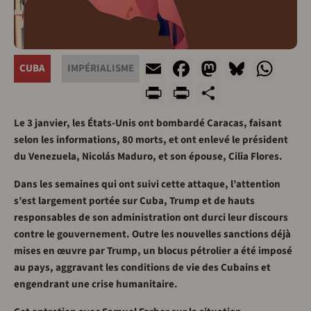
Email
Facebook
Mastodo
Bluesk
Wha
CUBA
IMPÉRIALISME
Print
PrintFriendl
Share
Le 3 janvier, les États-Unis ont bombardé Caracas, faisant
selon les informations, 80 morts, et ont enlevé le président
du Venezuela, Nicolás Maduro, et son épouse, Cilia Flores.
Dans les semaines qui ont suivi cette attaque, l’attention
s’est largement portée sur Cuba, Trump et de hauts
responsables de son administration ont durci leur discours
contre le gouvernement. Outre les nouvelles sanctions déjà
mises en œuvre par Trump, un blocus pétrolier a été imposé
au pays, aggravant les conditions de vie des Cubains et
engendrant une crise humanitaire.