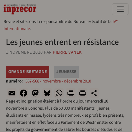
Aller au contenu principal
e
Revue et site sous la responsabilité du Bureau exécutif de la
IV
Internationale
.
Les jeunes entrent en résistance
1 NOVEMBRE 2010
PAR
PIERRE VANEK
GRANDE-BRETAGNE
JEUNESSE
numéro
567-568 - novembre - décembre 2010
Email
Facebook
Mastodon
Bluesky
WhatsApp
Print
PrintFriend
Share
Rage et indignation étaient à l'ordre du jour mercredi 10
novembre à Londres. Plus de 50 000 manifestants : jeunes,
étudiants en masse, lycéens très nombreux et profs bien présents,
manifestaient en effet face au Parlement de Westminster contre
les projets du gouvernement de sabrer les bourses d'études et de