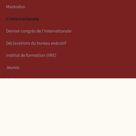
Mastodon
L’Internationale
Dernier congrès de l’Internationale
Déclarations du bureau exécutif
Institut de formation (IIRE)
Jeunes
Auteurs
Économie
Connexion
Les articles de la semaine
À propos