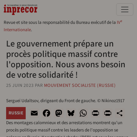
Aller au contenu principal
e
Revue et site sous la responsabilité du Bureau exécutif de la
IV
Internationale
.
Le gouvernement prépare un
procès politique massif contre
l'opposition. Nous avons besoin
de votre solidarité !
25 JUIN 2023
PAR
MOUVEMENT SOCIALISTE (RUSSIE)
Sergueï Udaltsov, dirigeant du Front de gauche. © Nikinoz1917
Email
Facebook
Mastodon
Bluesky
WhatsApp
Print
Print
Sh
RUSSIE
Des montages calomnieux et des arrestations montrent qu'un
procès politique massif contre les leaders de l'opposition se