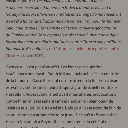
ensuite ajouté :
« De plus, selon les médias américains et
israéliens, le président américain Biden a donné le feu vert à
Netanyahu pour l’offensive sur Rafah en échange du renoncement
d’Israël à lancer une frappe majeure contre l’Iran pour le moment.
Cela indique que l’État sioniste achèvera la guerre génocidaire
qu’il mène contre Gaza depuis six mois et demi, avant de diriger
inexorablement ses efforts militaires contre l’Iran et son auxiliaire
libanais, le Hezbollah. »
(«
L’attaque israélienne reportée contre
l’Iran
», 23 avril 2024).
C’est ce qui s’est passé en effet. Les forces d’occupation
israéliennes ont envahi Rafah le 6 mai, puis achevé leur contrôle
de la bande de Gaza. Elles ont ensuite attendu la fin de la saison
estivale avant de lancer leur attaque à grande échelle contre le
Hezbollah. Auparavant, Israël avait intensifié ses provocations
contre l’Iran en assassinant Ismaël Haniyeh en plein cœur de
Téhéran le 31 juillet. L’Iran hésita à réagir à l’assassinat de l’un de
ses alliés sur son propre territoire jusqu’à ce qu’Israël assassine
Hassan Nasrallah à Beyrouth, en compagnie du général de