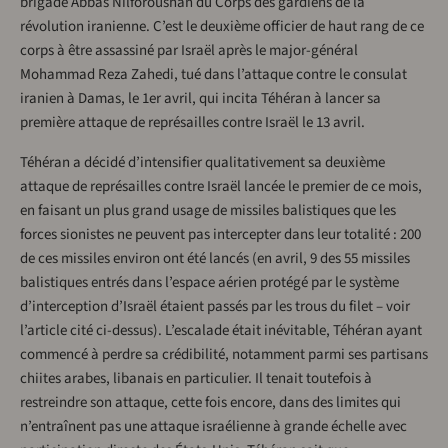
brigade Abbas Nilforoushan du Corps des gardiens de la
révolution iranienne. C’est le deuxième officier de haut rang de ce
corps à être assassiné par Israël après le major-général
Mohammad Reza Zahedi, tué dans l’attaque contre le consulat
iranien à Damas, le 1er avril, qui incita Téhéran à lancer sa
première attaque de représailles contre Israël le 13 avril.
Téhéran a décidé d’intensifier qualitativement sa deuxième
attaque de représailles contre Israël lancée le premier de ce mois,
en faisant un plus grand usage de missiles balistiques que les
forces sionistes ne peuvent pas intercepter dans leur totalité : 200
de ces missiles environ ont été lancés (en avril, 9 des 55 missiles
balistiques entrés dans l’espace aérien protégé par le système
d’interception d’Israël étaient passés par les trous du filet – voir
l’article cité ci-dessus). L’escalade était inévitable, Téhéran ayant
commencé à perdre sa crédibilité, notamment parmi ses partisans
chiites arabes, libanais en particulier. Il tenait toutefois à
restreindre son attaque, cette fois encore, dans des limites qui
n’entraînent pas une attaque israélienne à grande échelle avec