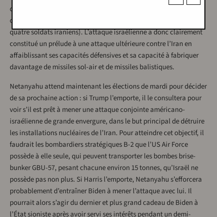
de carburant géants que Téhéran utilise pour fabriquer le
carburant nécessaire à ses missiles (l’attaque a également tué
quatre soldats iraniens). L’attaque israélienne a donc clairement
constitué un prélude à une attaque ultérieure contre l’Iran en
affaiblissant ses capacités défensives et sa capacité à fabriquer
davantage de missiles sol-air et de missiles balistiques.
Netanyahu attend maintenant les élections de mardi pour décider
de sa prochaine action : si Trump l’emporte, il le consultera pour
voir s’il est prêt à mener une attaque conjointe américano-
israélienne de grande envergure, dans le but principal de détruire
les installations nucléaires de l’Iran. Pour atteindre cet objectif, il
faudrait les bombardiers stratégiques B-2 que l’US Air Force
possède à elle seule, qui peuvent transporter les bombes brise-
bunker GBU-57, pesant chacune environ 15 tonnes, qu’Israël ne
possède pas non plus. Si Harris l’emporte, Netanyahu s’efforcera
probablement d’entraîner Biden à mener l’attaque avec lui. Il
pourrait alors s’agir du dernier et plus grand cadeau de Biden à
l’État sioniste après avoir servi ses intérêts pendant un demi-