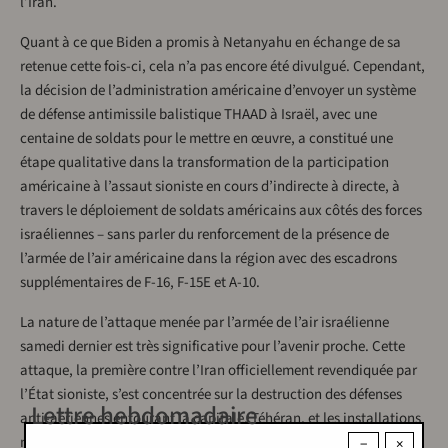
l’Iran.
Quant à ce que Biden a promis à Netanyahu en échange de sa
retenue cette fois-ci, cela n’a pas encore été divulgué. Cependant,
la décision de l’administration américaine d’envoyer un système
de défense antimissile balistique THAAD à Israël, avec une
centaine de soldats pour le mettre en œuvre, a constitué une
étape qualitative dans la transformation de la participation
américaine à l’assaut sioniste en cours d’indirecte à directe, à
travers le déploiement de soldats américains aux côtés des forces
israéliennes – sans parler du renforcement de la présence de
l’armée de l’air américaine dans la région avec des escadrons
supplémentaires de F-16, F-15E et A-10.
La nature de l’attaque menée par l’armée de l’air israélienne
samedi dernier est très significative pour l’avenir proche. Cette
attaque, la première contre l’Iran officiellement revendiquée par
l’État sioniste, s’est concentrée sur la destruction des défenses
Lettre hebdomadaire
anti-aériennes entourant la capitale, Téhéran, et les installations
nucléaires de l’Iran, ainsi que sur la destruction des mélangeurs
−
×