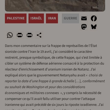
Email
Fac
PALESTINE
ISRAËL
IRAN
GUERRE
Masto
Blu
WhatsApp
Print
PrintFriendly
Share
Dans mon commentaire sur la frappe de représailles de l’État
sioniste contre l’Iran le 19 avril, j’ai considéré le caractère
restreint, presque symbolique, de cette frappe, qui s’est limitée à
cibler un système de défense aérienne consacré à la protection du
réacteur d’enrichissement d’uranium iranien de Natanz. J’ai
expliqué alors que le gouvernement Netanyahu avait
« choisi de
reporter la date d’une frappe à grande échelle
[…]
, conformément
au souhait de Washington et pour des considérations
économiques et militaires connexes »
, y compris la nécessité de
compenser ce qu’il avait fallu utiliser pour contrer l’attaque
iranienne qui avait précédé de six jours la riposte israélienne. J’ai