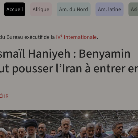
ação principal
Accueil
Afrique
Am. du Nord
Am. latine
Asi
e
 du Bureau exécutif de la
IV
Internationale
.
Ismaïl Haniyeh : Benyamin
 pousser l’Iran à entrer e
ÉHR