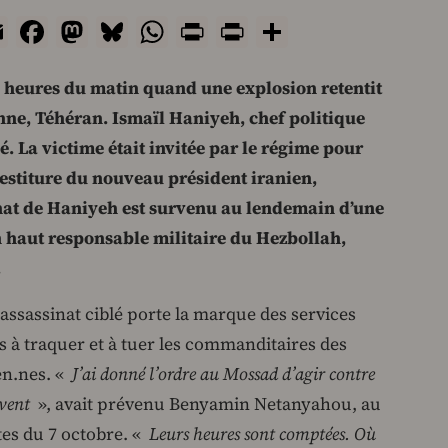
Email
Facebook
Mastodon
Bluesky
WhatsApp
Print
PrintFriendly
Share
eux heures du matin quand une explosion retentit
nne, Téhéran. Ismaïl Haniyeh, chef politique
é. La victime était invitée par le régime pour
vestiture du nouveau président iranien,
nat de Haniyeh est survenu au lendemain d’une
n haut responsable militaire du Hezbollah,
.
t assassinat ciblé porte la marque des services
és à traquer et à tuer les commanditaires des
yen.nes. «
J’ai donné l’ordre au Mossad d’agir contre
uvent
», avait prévenu Benyamin Netanyahou, au
tes du 7 octobre. «
Leurs heures sont comptées. Où