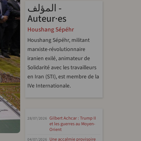
المؤلف -
Auteur·es
Houshang Sépéhr
Houshang Sépéhr, militant
marxiste-révolutionnaire
iranien exilé, animateur de
Solidarité avec les travailleurs
en Iran (STI), est membre de la
IVe Internationale.
Gilbert Achcar : Trump II
28/07/2026
et les guerres au Moyen-
Orient
Une accalmie provisoire
04/07/2026