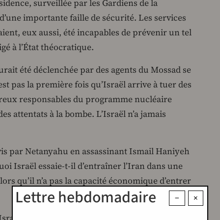
sidence, surveillée par les Gardiens de la
d’une importante faille de sécurité. Les services
ent, eux aussi, été incapables de prévenir un tel
igé à l’État théocratique.
urait été déclenchée par des agents du Mossad se
est pas la première fois qu’Israël arrive à tuer des
breux responsables du programme nucléaire
es attentats à la bombe. L’Israël n’a jamais
ivis par Netanyahu en assassinant Ismail Haniyeh
oi Israël essaie-t-il d’entraîner l’Iran dans une
ors qu’il n’a pas la capacité économique d’entrer
Lettre hebdomadaire
−
×
sraël qui était certainement derrière l’assassinat