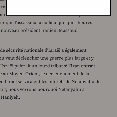
nement israélien a délibérément placé l’Iran
aux Palestiniens afin de maximiser la possibilité
ter que l’assassinat a eu lieu quelques heures
u nouveau président iranien, Massoud
 de sécurité nationale d’Israël a également
u veut déclencher une guerre plus large et y
Israël paierait un lourd tribut si l’Iran entrait
e au Moyen-Orient, le déclenchement de la
 en Israël serviraient les intérêts de Netanyahu de
suit, nous verrons pourquoi Netanyahu a
l Haniyeh.