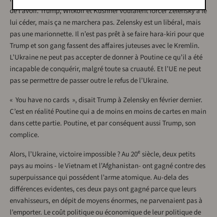
de l’avoir. Trump, Witkoff et Kushner voulaient forcer Zelensky à le
lui céder, mais ça ne marchera pas. Zelensky est un libéral, mais
pas une marionnette. Il n’est pas prêt à se faire hara-kiri pour que
Trump et son gang fassent des affaires juteuses avec le Kremlin.
L’Ukraine ne peut pas accepter de donner à Poutine ce qu’il a été
incapable de conquérir, malgré toute sa cruauté. Et l’UE ne peut
pas se permettre de passer outre le refus de l’Ukraine.
« You have no cards », disait Trump à Zelensky en février dernier.
C’est en réalité Poutine qui a de moins en moins de cartes en main
dans cette partie. Poutine, et par conséquent aussi Trump, son
complice.
e
Alors, l’Ukraine, victoire impossible ? Au 20
siècle, deux petits
pays au moins - le Vietnam et l’Afghanistan- ont gagné contre des
superpuissance qui possédent l’arme atomique. Au-dela des
différences evidentes, ces deux pays ont gagné parce que leurs
envahisseurs, en dépit de moyens énormes, ne parvenaient pas à
l’emporter. Le coût politique ou économique de leur politique de