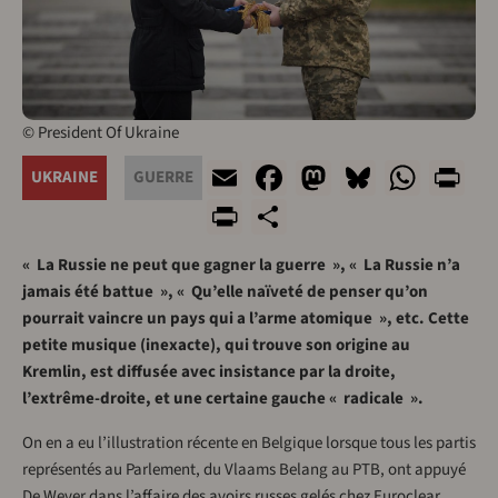
© President Of Ukraine
Email
Facebook
Mastodon
Bluesky
What
Pr
UKRAINE
GUERRE
PrintFriendly
Share
« La Russie ne peut que gagner la guerre », « La Russie n’a
jamais été battue », « Qu’elle naïveté de penser qu’on
pourrait vaincre un pays qui a l’arme atomique », etc. Cette
petite musique (inexacte), qui trouve son origine au
Kremlin, est diffusée avec insistance par la droite,
l’extrême-droite, et une certaine gauche « radicale ».
On en a eu l’illustration récente en Belgique lorsque tous les partis
représentés au Parlement, du Vlaams Belang au PTB, ont appuyé
De Wever dans l’affaire des avoirs russes gelés chez Euroclear.