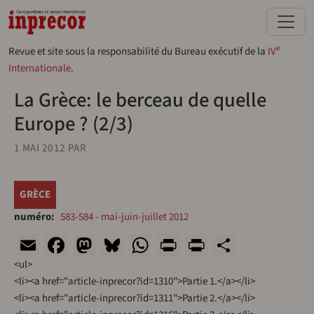
Aller au contenu principal
e
Revue et site sous la responsabilité du Bureau exécutif de la
IV
Internationale
.
La Grèce: le berceau de quelle
Europe ? (2/3)
1 MAI 2012
PAR
GRÈCE
numéro
583-584 - mai-juin-juillet 2012
Email
Facebook
Mastodon
Bluesky
WhatsApp
Print
PrintFriend
Share
<ul>
<li><a href="article-inprecor?id=1310">Partie 1.</a></li>
<li><a href="article-inprecor?id=1311">Partie 2.</a></li>