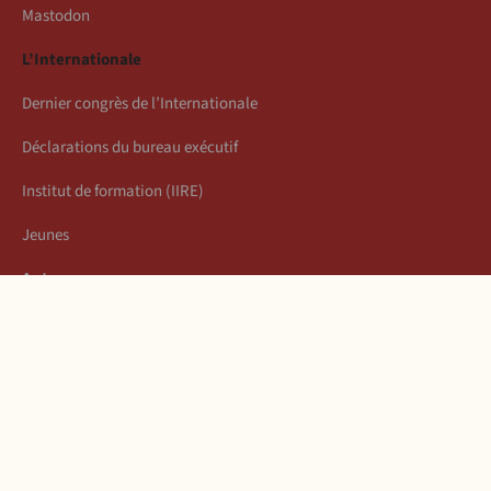
Mastodon
L’Internationale
Dernier congrès de l’Internationale
Déclarations du bureau exécutif
Institut de formation (IIRE)
Jeunes
Auteurs
Économie
Connexion
Les articles de la semaine
À propos