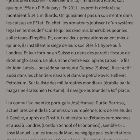
- je dis bien déclarés - s’élevaient à 15,4 milliards d’euros, soit
quelque 15% du PIB du pays. En 2011, les profits déclarés se
montaient à 14,1 milliards. Or, quasiment pas un sou n’entre dans
les caisses de l’Etat. En effet, les armateurs jouissent d’un système
légal en termes de fiscalité qui les rend insubmersibles pour les
collecteurs d’impôts. Et, comme deux précautions valent mieux
qu’une, ils installent le siège de leurs sociétés à Chypre ou à
Londres. Et leur fortune en Suisse ou dans des paradis fiscaux de
droit anglo-saxon. Le plus riche d’entre eux, Spiros Latsis - le fils
de John Latsis -, possède sa banque à Genève (Suisse). Il est actif
aussi dans les chantiers navals et dans le pétrole avec Hellenic
Petroleum. Sur la liste des milliardaires mondiaux (établie par le
e
magazine étatsunien Fortune), il navigue autour de la 65
place.
Il a connu l’ex-maoïste portugais José Manuel Durão Barroso,
actuel président de la Commission européenne, lors de ses études
à Genève, auprès de l’Institut universitaire d’études européennes
et aussi à Londres (London School of Economics), semble-t-il.
José Manuel, sur les traces de Mao, ne néglige pas les invitations