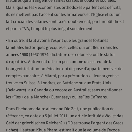
histoires qui arrangent certaines classes et couches sociales.
Mais, quand les « économistes orthodoxes » parlent des déficits,
ils ne mettent pas l’accent sur les armateurs et l’Eglise et sur un
fait crucial: les salariés sont taxés doublement, par l’impôt direct
et par la TVA, l’impôt le plus inégal socialement.
• En outre, il faut avoir à l’esprit que les grandes fortunes
familiales historiques grecques et celles qui ont fleuri dans les
années 1960 (1967-1974: dictature des colonels) ont le statut
d’expatriés. Autrement dit - un peu comme un secteur de la
bourgeoisie latino-américaine qui dispose d’appartements et de
comptes bancaires à Miami, par « précaution » - leur argent se
trouve en Suisse, à Londres, en Autriche ou aux Etats-Unis
(Delaware), au Canada ou encore en Australie; sans mentionner
les « îles » de la Manche (Guernesey) ou les îles Caïmans.
Dans l’hebdomadaire allemand Die Zeit, une publication de
référence, en date du 5 juillet 2011, un article intitulé « Wo ist das
Geld der griechischen Reichen? » (Où se trouve l’argent des Grecs
riches), l’auteur, Khue Pham, estimait que le volume de l’exode