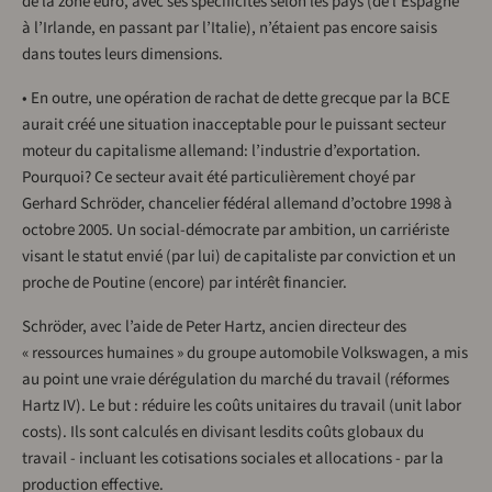
de la zone euro, avec ses spécificités selon les pays (de l’Espagne
à l’Irlande, en passant par l’Italie), n’étaient pas encore saisis
dans toutes leurs dimensions.
• En outre, une opération de rachat de dette grecque par la BCE
aurait créé une situation inacceptable pour le puissant secteur
moteur du capitalisme allemand: l’industrie d’exportation.
Pourquoi? Ce secteur avait été particulièrement choyé par
Gerhard Schröder, chancelier fédéral allemand d’octobre 1998 à
octobre 2005. Un social-démocrate par ambition, un carriériste
visant le statut envié (par lui) de capitaliste par conviction et un
proche de Poutine (encore) par intérêt financier.
Schröder, avec l’aide de Peter Hartz, ancien directeur des
« ressources humaines » du groupe automobile Volkswagen, a mis
au point une vraie dérégulation du marché du travail (réformes
Hartz IV). Le but : réduire les coûts unitaires du travail (unit labor
costs). Ils sont calculés en divisant lesdits coûts globaux du
travail - incluant les cotisations sociales et allocations - par la
production effective.