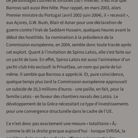
de personnages cultivés et fortunés (ou l’inverse). Il est vrai que
Barroso sait aussi être hôte. Pour rappel, en mars 2003, alors
Premier ministre du Portugal (avril 2002-juin 2004), il « recevait »,
aux Açores, G.W. Bush, Blair et Aznar pour une déclaration de
guerre contre l’Irak de Saddam Hussein, quelques heures avant le
début des hostilités. Sa nomination à la présidence de la
Commission européenne, en 2004, semble donc toute tracée après
cet exploit. Quant à l’invitation de Spiros Latsis, elle s’est faite sur
un yacht de luxe. En effet, Spiros Latsis est aussi l’animateur d’un
yacht-club très exclusif: le PrivatSea, un nom qui parle de lui-
même. Il semble que Barroso a apprécié. Et, pure coïncidence,
quelque temps plus tard la Commission européenne approuvait
un subside de 10,3 millions d’euros - une paille, en fait, pour la
famille Latsis - en faveur des chantiers navals des Latsis. Le
développement de la Grèce nécessitait ce type d’investissements
pour une convergence structurelle dans le cadre de l’UE.
Ce n’est donc pas exactement une mesure « totalitaire » Â¡-
comme le dit la droite grecque aujourd’hui - lorsque SYRISA, la