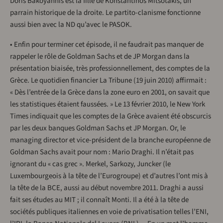
Doris Bakoyannis est la fille de Konstantinos Mitsotakis, un
parrain historique de la droite. Le partito-clanisme fonctionne
aussi bien avec la ND qu’avec le PASOK.
• Enfin pour terminer cet épisode, il ne faudrait pas manquer de
rappeler le rôle de Goldman Sachs et de JP Morgan dans la
présentation biaisée, très professionnellement, des comptes de la
Grèce. Le quotidien financier La Tribune (19 juin 2010) affirmait :
« Dès l’entrée de la Grèce dans la zone euro en 2001, on savait que
les statistiques étaient faussées. » Le 13 février 2010, le New York
Times indiquait que les comptes de la Grèce avaient été obscurcis
par les deux banques Goldman Sachs et JP Morgan. Or, le
managing director et vice-président de la branche européenne de
Goldman Sachs avait pour nom : Mario Draghi. Il n’était pas
ignorant du « cas grec ». Merkel, Sarkozy, Juncker (le
Luxembourgeois à la tête de l’Eurogroupe) et d’autres l’ont mis à
la tête de la BCE, aussi au début novembre 2011. Draghi a aussi
fait ses études au MIT ; il connaît Monti. Il a été à la tête de
sociétés publiques italiennes en voie de privatisation telles l’ENI,