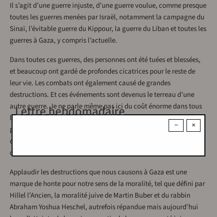
Il s’agit d’une guerre injuste, d’une guerre voulue, comme presque
toutes les guerres menées par Israël, notamment la campagne du
Sinaï, l’évitable guerre du Kippour, la guerre du Liban et toutes les
guerres à Gaza, y compris l’actuelle.
Dans toutes ces guerres, des personnes ont été tuées et blessées,
et beaucoup ont gardé de profondes cicatrices pour le reste de
leur vie. Les combats ont également causé de grandes
destructions. Et ces événements sont devenus le terreau d’une
autre guerre. Je ne parle même pas ici du coût énorme dans tous
Lettre hebdomadaire
les aspects de la vie pour la société israélienne et le peuple
−
×
palestinien en raison de la poursuite du conflit. Seulement celui
qui est complètement immunisé contre les émotions peut ne
compter que nos propres victimes.
Applaudir les destructions que nous causons à Gaza est une
marque de honte pour notre sens de la moralité, tel que défini par
Hillel l’Ancien, la moralité juive de Martin Buber et du rabbin
Abraham Yoshua Heschel, autrefois répandue mais aujourd’hui