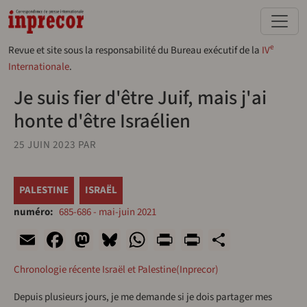
Aller au contenu principal
e
Revue et site sous la responsabilité du Bureau exécutif de la
IV
Internationale
.
Je suis fier d'être Juif, mais j'ai
honte d'être Israélien
25 JUIN 2023
PAR
PALESTINE
ISRAËL
numéro
685-686 - mai-juin 2021
Email
Facebook
Mastodon
Bluesky
WhatsApp
Print
PrintFriend
Share
Chronologie récente Israël et Palestine(Inprecor)
Depuis plusieurs jours, je me demande si je dois partager mes