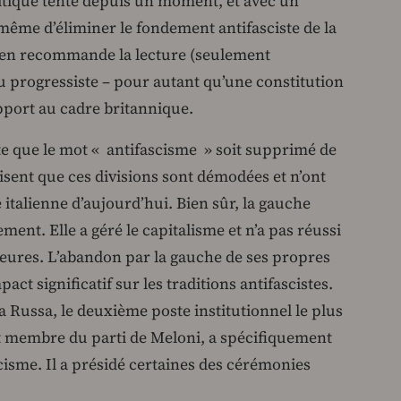
tique tente depuis un moment, et avec un
même d’éliminer le fondement antifasciste de la
 J’en recommande la lecture (seulement
u progressiste – pour autant qu’une constitution
pport au cadre britannique.
e que le mot « antifascisme » soit supprimé de
disent que ces divisions sont démodées et n’ont
 italienne d’aujourd’hui. Bien sûr, la gauche
ement. Elle a géré le capitalisme et n’a pas réussi
rieures. L’abandon par la gauche de ses propres
act significatif sur les traditions antifascistes.
a Russa, le deuxième poste institutionnel le plus
ent membre du parti de Meloni, a spécifiquement
scisme. Il a présidé certaines des cérémonies