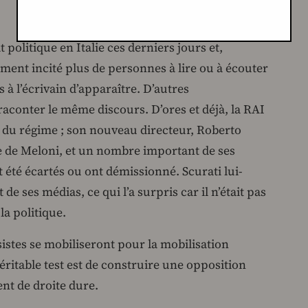
politique en Italie ces derniers jours et,
ment incité plus de personnes à lire ou à écouter
s à l’écrivain d’apparaître. D’autres
conter le même discours. D’ores et déjà, la RAI
rt du régime ; son nouveau directeur, Roberto
ue de Meloni, et un nombre important de ses
t été écartés ou ont démissionné. Scurati lui-
 de ses médias, ce qui l’a surpris car il n’était pas
a politique.
istes se mobiliseront pour la mobilisation
éritable test est de construire une opposition
nt de droite dure.