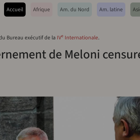
ação principal
Accueil
Afrique
Am. du Nord
Am. latine
Asi
e
 du Bureau exécutif de la
IV
Internationale
.
vernement de Meloni censur
Y