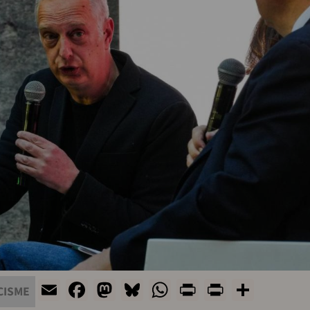
Email
Facebook
Mastodon
Bluesky
WhatsApp
Print
PrintFri
Share
CISME