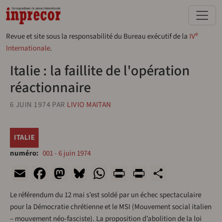
Aller au contenu principal
e
Revue et site sous la responsabilité du Bureau exécutif de la
IV
Internationale
.
Italie : la faillite de l'opération
réactionnaire
6 JUIN 1974
PAR
LIVIO MAITAN
ITALIE
numéro
001 - 6 juin 1974
Email
Facebook
Mastodon
Bluesky
WhatsApp
Print
PrintFriend
Share
Le référendum du 12 mai s’est soldé par un échec spectaculaire
pour la Démocratie chrétienne et le MSI (Mouvement social italien
– mouvement néo-fasciste). La proposition d’abolition de la loi