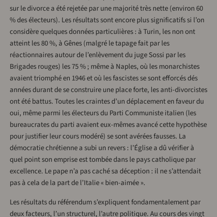
sur le divorce a été rejetée par une majorité très nette (environ 60
% des électeurs). Les résultats sont encore plus significatifs si l’on
considère quelques données particulières : à Turin, les non ont
atteint les 80 %, à Gênes (malgré le tapage fait par les
réactionnaires autour de l’enlèvement du juge Sossi par les
Brigades rouges) les 75 % ; même à Naples, où les monarchistes
avaient triomphé en 1946 et où les fascistes se sont efforcés dés
années durant de se construire une place forte, les anti-divorcistes
ont été battus. Toutes les craintes d’un déplacement en faveur du
oui, même parmi les électeurs du Parti Communiste italien (les
bureaucrates du parti avaient eux-mêmes avancé cette hypothèse
pour justifier leur cours modéré) se sont avérées fausses. La
démocratie chrétienne a subi un revers : l’Église a dû vérifier à
quel point son emprise est tombée dans le pays catholique par
excellence. Le pape n’a pas caché sa déception : il ne s’attendait
pas à cela de la part de l’Italie « bien-aimée ».
Les résultats du référendum s’expliquent fondamentalement par
deux facteurs, l’un structurel, l’autre politique. Au cours des vingt