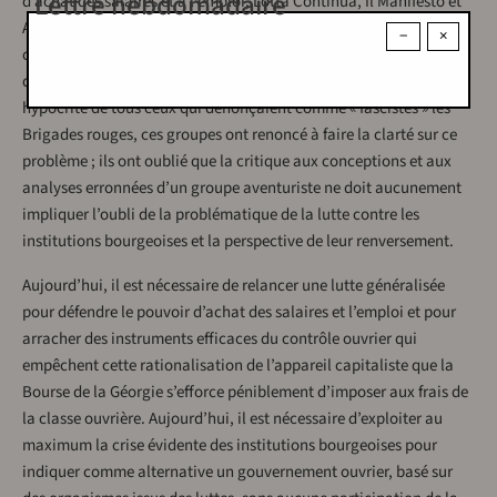
Lettre hebdomadaire
d’achat des salaires et à l’emploi, Lotta Continua, Il Manifesto et
Avanguardia Operaia ont par contre, sousestimé la
−
×
compréhension que la classe ouvrière avait de la portée politique
d’ensem­ ble de l’affrontement. En s’unissant au choeur légalisé et
hypocrite de tous ceux qui dénonçaient comme « fascistes » les
Brigades rouges, ces groupes ont renoncé à faire la clarté sur ce
problème ; ils ont oublié que la critique aux conceptions et aux
analyses erronnées d’un groupe aventuriste ne doit aucunement
impliquer l’oubli de la problématique de la lutte contre les
institutions bourgeoises et la perspective de leur renversement.
Aujourd’hui, il est nécessaire de relancer une lutte généralisée
pour défendre le pouvoir d’achat des salaires et l’emploi et pour
arracher des instruments efficaces du contrôle ouvrier qui
empêchent cette rationalisation de l’appareil capitaliste que la
Bourse de la Géorgie s’efforce péniblement d’imposer aux frais de
la classe ouvrière. Aujourd’hui, il est nécessaire d’exploiter au
maximum la crise évidente des institutions bourgeoises pour
indiquer comme alternative un gouvernement ouvrier, basé sur