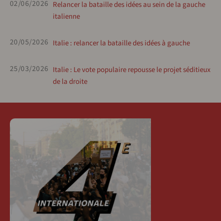
02/06/2026
Relancer la bataille des idées au sein de la gauche
italienne
20/05/2026
Italie : relancer la bataille des idées à gauche
25/03/2026
Italie : Le vote populaire repousse le projet séditieux
de la droite