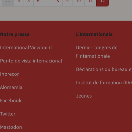
age précédente
Page
Page
Page
Page
Page
Page
Page
Page
Page
…
4
5
6
7
8
9
10
11
12
Notre presse
L’Internationale
International Viewpoint
Dernier congrès de
l’Internationale
Punto de vista internacional
Déclarations du bureau e
Inprecor
Institut de formation (IIR
Alomamia
Jeunes
Facebook
Twitter
Mastodon