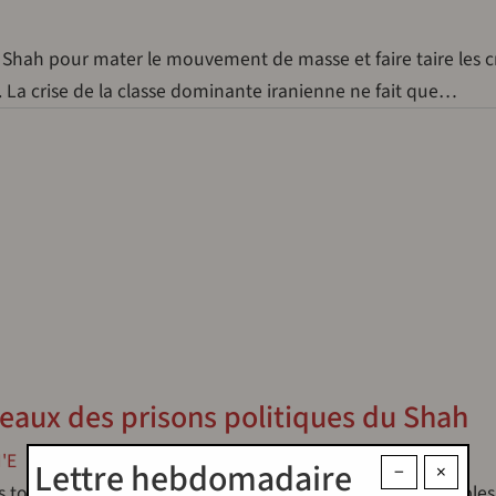
 Shah pour mater le mouvement de masse et faire taire les c
. La crise de la classe dominante iranienne ne fait que…
rreaux des prisons politiques du Shah
'E
Lettre hebdomadaire
−
×
es tortures physiques et psychologiques les plus abominables 