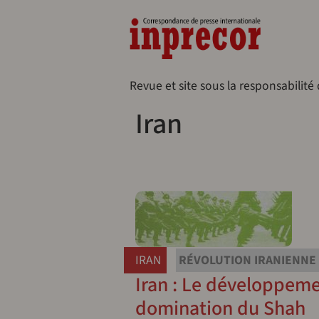
Aller au contenu principal
Naveg
Revue et site sous la responsabilité
Iran
Pagination
IRAN
RÉVOLUTION IRANIENNE
Iran : Le développem
domination du Shah