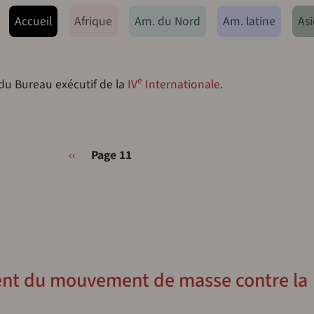
ação principal
Accueil
Afrique
Am. du Nord
Am. latine
Asi
e
 du Bureau exécutif de la
IV
Internationale
.
Page précédente
‹‹
Page 11
ent du mouvement de masse contre la