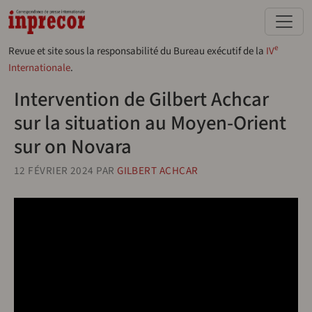
Aller au contenu principal
e
Revue et site sous la responsabilité du Bureau exécutif de la
IV
Internationale
.
Intervention de Gilbert Achcar
sur la situation au Moyen-Orient
sur on Novara
12 FÉVRIER 2024
PAR
GILBERT ACHCAR