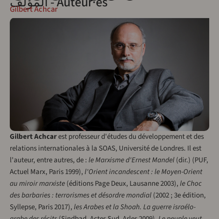
المؤلف - Auteur·es
Gilbert Achcar
Gilbert Achcar
est professeur d'études du développement et des
relations internationales à la SOAS, Université de Londres. Il est
l'auteur, entre autres, de :
le Marxisme d'Ernest Mandel
(dir.) (PUF,
Actuel Marx, Paris 1999),
l'Orient incandescent : le Moyen-Orient
au miroir marxiste
(éditions Page Deux, Lausanne 2003),
le Choc
des barbaries : terrorismes et désordre mondial
(2002 ; 3e édition,
Syllepse, Paris 2017),
les Arabes et la Shoah. La guerre israélo-
arabe des récits
(Sindbad, Actes Sud, Arles 2009),
Le peuple veut.