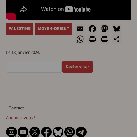
Email
Facebook
Masto
Blu
PALESTINE
MOYEN-ORIENT
WhatsApp
Print
PrintF
Sha
Le 18 janvier 2024.
Rechercher
Contact
Contact
Abonnez-vous !