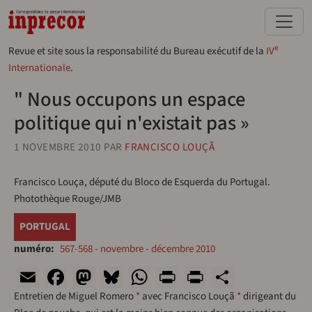
Aller au contenu principal
e
Revue et site sous la responsabilité du Bureau exécutif de la
IV
Internationale
.
" Nous occupons un espace
politique qui n'existait pas »
1 NOVEMBRE 2010
PAR
FRANCISCO LOUÇÃ
Francisco Louça, député du Bloco de Esquerda du Portugal.
Photothèque Rouge/JMB
PORTUGAL
numéro
567-568 - novembre - décembre 2010
Email
Facebook
Mastodon
Bluesky
WhatsApp
Print
PrintFriend
Share
Entretien de Miguel Romero
*
avec Francisco Louçã
*
dirigeant du