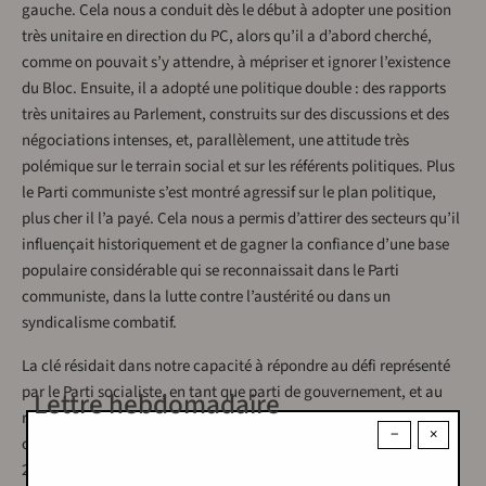
gauche. Cela nous a conduit dès le début à adopter une position
très unitaire en direction du PC, alors qu’il a d’abord cherché,
comme on pouvait s’y attendre, à mépriser et ignorer l’existence
du Bloc. Ensuite, il a adopté une politique double : des rapports
très unitaires au Parlement, construits sur des discussions et des
négociations intenses, et, parallèlement, une attitude très
polémique sur le terrain social et sur les référents politiques. Plus
le Parti communiste s’est montré agressif sur le plan politique,
plus cher il l’a payé. Cela nous a permis d’attirer des secteurs qu’il
influençait historiquement et de gagner la confiance d’une base
populaire considérable qui se reconnaissait dans le Parti
communiste, dans la lutte contre l’austérité ou dans un
syndicalisme combatif.
La clé résidait dans notre capacité à répondre au défi représenté
par le Parti socialiste, en tant que parti de gouvernement, et au
Lettre hebdomadaire
régime d’« alternance ». Nous avons pu avoir un impact politique
−
×
considérable quand le Parti socialiste a perdu les élections en
2002 face à la droite. Nous avons développé une activité politique