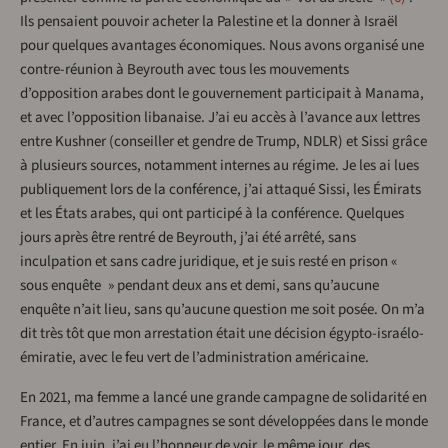
Ils pensaient pouvoir acheter la Palestine et la donner à Israël
pour quelques avantages économiques. Nous avons organisé une
contre-réunion à Beyrouth avec tous les mouvements
d’opposition arabes dont le gouvernement participait à Manama,
et avec l’opposition libanaise. J’ai eu accès à l’avance aux lettres
entre Kushner (conseiller et gendre de Trump, NDLR) et Sissi grâce
à plusieurs sources, notamment internes au régime. Je les ai lues
publiquement lors de la conférence, j’ai attaqué Sissi, les Émirats
et les États arabes, qui ont participé à la conférence. Quelques
jours après être rentré de Beyrouth, j’ai été arrêté, sans
inculpation et sans cadre juridique, et je suis resté en prison «
sous enquête » pendant deux ans et demi, sans qu’aucune
enquête n’ait lieu, sans qu’aucune question me soit posée. On m’a
dit très tôt que mon arrestation était une décision égypto-israélo-
émiratie, avec le feu vert de l’administration américaine.
En 2021, ma femme a lancé une grande campagne de solidarité en
France, et d’autres campagnes se sont développées dans le monde
entier. En juin, j’ai eu l’honneur de voir, le même jour, des