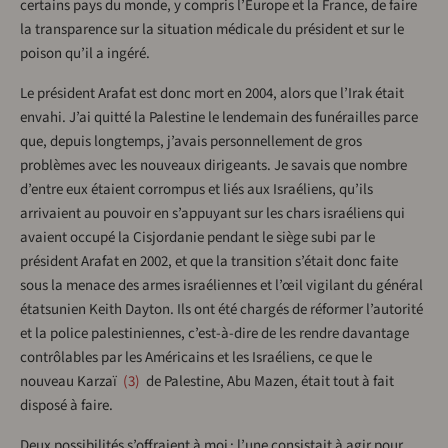
certains pays du monde, y compris l’Europe et la France, de faire
la transparence sur la situation médicale du président et sur le
poison qu’il a ingéré.
Le président Arafat est donc mort en 2004, alors que l’Irak était
envahi. J’ai quitté la Palestine le lendemain des funérailles parce
que, depuis longtemps, j’avais personnellement de gros
problèmes avec les nouveaux dirigeants. Je savais que nombre
d’entre eux étaient corrompus et liés aux Israéliens, qu’ils
arrivaient au pouvoir en s’appuyant sur les chars israéliens qui
avaient occupé la Cisjordanie pendant le siège subi par le
président Arafat en 2002, et que la transition s’était donc faite
sous la menace des armes israéliennes et l’œil vigilant du général
étatsunien Keith Dayton. Ils ont été chargés de réformer l’autorité
et la police palestiniennes, c’est-à-dire de les rendre davantage
contrôlables par les Américains et les Israéliens, ce que le
nouveau Karzaï
3
de Palestine, Abu Mazen, était tout à fait
disposé à faire.
Deux possibilités s’offraient à moi : l’une consistait à agir pour