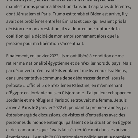
manifestations pour ma libération dans huit capitales différentes,
dont Jérusalem et Paris. Trump est tombé et Biden est arrivé, il y
avait des problèmes entre les Émirats et ceux qui avaient pris la
décision de mon arrestation, il y a donc eu une rupture de la
coalition qui a décidé de mon emprisonnement alors que la
pression pour ma libération s’accentuait.
Finalement, en janvier 2022, ils m’ont libéré à condition de me
retirer ma nationalité égyptienne et de m’exiler hors du pays. Mais
j’ai découvert qu’en réalité ils voulaient me livrer aux Israéliens,
dans une tentative commune de se débarrasser de moi, sous le
prétexte « officiel » de m’exiler en Palestine, en m’emmenant
d’Égypte en Jordanie puis en Cisjordanie. J’ai pu leur échapper en
Jordanie et me réfugier à Paris où se trouvait ma femme. Je suis
arrivé à Paris le 8 janvier 2022 et, pendant la première année, j’ai
été submergé de discussions, de visites et d’entretiens avec des
personnes du monde entier qui parlaient de la situation en Égypte
et des camarades que j’avais laissés derrière moi dans les prisons
égyptiennes. Il y avait 70 000 prisonniers politiques et la première