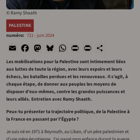
© Ramy Shaath
PALESTINE
numéro
721 - juin 2024
Email
Facebook
Mastodon
Bluesky
WhatsApp
Print
PrintFriend
Share
Les mobilisations pour la Palestine sont intimement liées
aux luttes de toute la région, avec leurs espoirs et leurs
échecs, les batailles perdues et les renouveaux. Il s’agit, à
chaque étape, de donner aux peuples les moyens de
disposer d’eux-mêmes, contre les grandes puissances et
leurs alliés. Entretien avec Ramy Shaath.
Peux-tu présenter ta trajectoire politique, de la Palestine à
la France en passant par l’Égypte ?
Je suis né en 1971 à Beyrouth, au Liban, d’un père palestinien et
d’une mère égyptienne. J’ai passé mon enfance durant la guerre