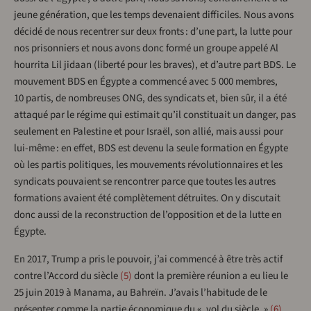
jeune génération, que les temps devenaient difficiles. Nous avons
décidé de nous recentrer sur deux fronts : d’une part, la lutte pour
nos prisonniers et nous avons donc formé un groupe appelé Al
hourrita Lil jidaan (liberté pour les braves), et d’autre part BDS. Le
mouvement BDS en Égypte a commencé avec 5 000 membres,
10 partis, de nombreuses ONG, des syndicats et, bien sûr, il a été
attaqué par le régime qui estimait qu’il constituait un danger, pas
seulement en Palestine et pour Israël, son allié, mais aussi pour
lui-même : en effet, BDS est devenu la seule formation en Égypte
où les partis politiques, les mouvements révolutionnaires et les
syndicats pouvaient se rencontrer parce que toutes les autres
formations avaient été complètement détruites. On y discutait
donc aussi de la reconstruction de l’opposition et de la lutte en
Égypte.
En 2017, Trump a pris le pouvoir, j’ai commencé à être très actif
contre l’Accord du siècle
5
dont la première réunion a eu lieu le
25 juin 2019 à Manama, au Bahreïn. J’avais l’habitude de le
présenter comme la partie économique du « vol du siècle »
6
.