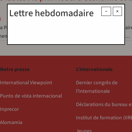
Lettre hebdomadaire
−
×
i
la Paix a été à juste titre largement critiquée, les récipiendai
ent critiquables. Les recherches primées, qui portent sur…
Notre presse
L’Internationale
International Viewpoint
Dernier congrès de
l’Internationale
Punto de vista internacional
Déclarations du bureau e
Inprecor
Institut de formation (IIR
Alomamia
Jeunes