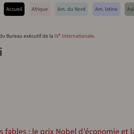
ação principal
Accueil
Afrique
Am. du Nord
Am. latine
Asi
e
 du Bureau exécutif de la
IV
Internationale
.
i
fables : le prix Nobel d’économie et l