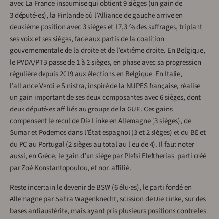
avec La France insoumise qui obtient 9 sièges (un gain de
3 député·es), la Finlande où l’Alliance de gauche arrive en
deuxième position avec 3 sièges et 17,3 % des suffrages, triplant
ses voix et ses sièges, face aux partis de la coalition
gouvernementale de la droite et de l’extrême droite. En Belgique,
le PVDA/PTB passe de 1 à 2 sièges, en phase avec sa progression
régulière depuis 2019 aux élections en Belgique. En Italie,
l’alliance Verdi e Sinistra, inspiré de la NUPES française, réalise
un gain important de ses deux composantes avec 6 sièges, dont
deux député·es affiliés au groupe de la GUE. Ces gains
compensent le recul de Die Linke en Allemagne (3 sièges), de
Sumar et Podemos dans l’État espagnol (3 et 2 sièges) et du BE et
du PC au Portugal (2 sièges au total au lieu de 4). Il faut noter
aussi, en Grèce, le gain d’un siège par Plefsi Eleftherias, parti créé
par Zoé Konstantopoulou, et non affilié.
Reste incertain le devenir de BSW (6 élu·es), le parti fondé en
Allemagne par Sahra Wagenknecht, scission de Die Linke, sur des
bases antiaustérité, mais ayant pris plusieurs positions contre les