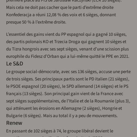
première place au PIS de Jarosław Kaczyński (ECR 20 sièges).
Mais cela ne doit pas cacher que le parti d’extrême droite
Konfederacja a réuni 12,08 % des voix et 6 sièges, donnant
presque 50 % à l’extrême droite.
L’essentiel des gains vient du PP espagnol qui a gagné 10 sièges,
des partis polonais KO et Trzecia Droga qui gagnent 10 sièges et
du Tizra hongrois avec ses sept sièges, venant d’une scission plus
europhile du Fidesz d’Orban qui a lui-même quitté le PPE en 2021.
Le S&D
Le groupe social-démocrate, avec ses 136 sièges, accuse une perte
de trois sièges. Ses principaux partis sont le PD italien (21 sièges),
le PSOE espagnol (20 sièges), le SPD allemand (14 sièges) et le PS
français (13 sièges). Son principal gain vient de la France avec
sept sièges supplémentaires, de l’Italie et de la Roumanie (plus 3),
qui atténuent les érosions en Allemagne (2 sièges), Hongrie et
Bulgarie (6 sièges). Mais au total il y a peu de mouvements.
Renew
En passant de 102 sièges à 74, le groupe libéral devient le