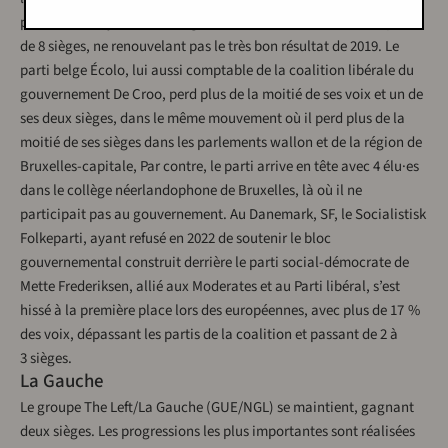
parti vert français Les écologistes subit lui aussi une lourde perte
de 8 sièges, ne renouvelant pas le très bon résultat de 2019. Le
parti belge Écolo, lui aussi comptable de la coalition libérale du
gouvernement De Croo, perd plus de la moitié de ses voix et un de
ses deux sièges, dans le même mouvement où il perd plus de la
moitié de ses sièges dans les parlements wallon et de la région de
Bruxelles-capitale, Par contre, le parti arrive en tête avec 4 élu·es
dans le collège néerlandophone de Bruxelles, là où il ne
participait pas au gouvernement. Au Danemark, SF, le Socialistisk
Folkeparti, ayant refusé en 2022 de soutenir le bloc
gouvernemental construit derrière le parti social-démocrate de
Mette Frederiksen, allié aux Moderates et au Parti libéral, s’est
hissé à la première place lors des européennes, avec plus de 17 %
des voix, dépassant les partis de la coalition et passant de 2 à
3 sièges.
La Gauche
Le groupe The Left/La Gauche (GUE/NGL) se maintient, gagnant
deux sièges. Les progressions les plus importantes sont réalisées