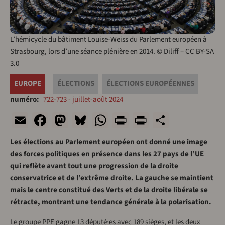
L’hémicycle du bâtiment Louise-Weiss du Parlement européen à
Strasbourg, lors d’une séance plénière en 2014. © Diliff – CC BY-SA
3.0
EUROPE
ÉLECTIONS
ÉLECTIONS EUROPÉENNES
numéro
722-723 - juillet-août 2024
Email
Facebook
Mastodon
Bluesky
WhatsApp
Print
PrintFriend
Share
Les élections au Parlement européen ont donné une image
des forces politiques en présence dans les 27 pays de l’UE
qui reflète avant tout une progression de la droite
conservatrice et de l’extrême droite. La gauche se maintient
mais le centre constitué des Verts et de la droite libérale se
rétracte, montrant une tendance générale à la polarisation.
Le groupe PPE gagne 13 député·es avec 189 sièges, et les deux