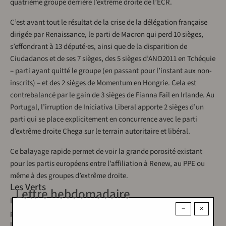
quatrième groupe derrière l’extrême droite de l’ECR.
C’est avant tout le résultat de la crise de la délégation française
dirigée par Renaissance, le parti de Macron qui perd 10 sièges,
s’effondrant à 13 député·es, ainsi que de la disparition de
Ciudadanos et de ses 7 sièges, des 5 sièges d’ANO2011 en Tchéquie
– parti ayant quitté le groupe (en passant pour l’instant aux non-
inscrits) – et des 2 sièges de Momentum en Hongrie. Cela est
contrebalancé par le gain de 3 sièges de Fianna Fail en Irlande. Au
Portugal, l’irruption de Iniciativa Liberal apporte 2 sièges d’un
parti qui se place explicitement en concurrence avec le parti
d’extrême droite Chega sur le terrain autoritaire et libéral.
Ce balayage rapide permet de voir la grande porosité existant
pour les partis européens entre l’affiliation à Renew, au PPE ou
même à des groupes d’extrême droite.
Les Verts
Lettre hebdomadaire
Le groupe des Verts/ALE passe de 71 à 54 sièges. Les plus grosses
−
×
pertes sont réalisées en Allemagne où les Grünen, comptables de
la politique de la coalition gouvernementale, perdent 9 sièges. Le