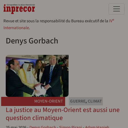
Aller au contenu principal
e
Revue et site sous la responsabilité du Bureau exécutif de la
IV
Internationale
.
Denys Gorbach
MOYEN-ORIENT
GUERRE
,
CLIMAT
La justice au Moyen-Orient est aussi une
question climatique
25 mai 2026
-
Denys Gorbach
-
Simon Pirani
-
Adam Hanieh