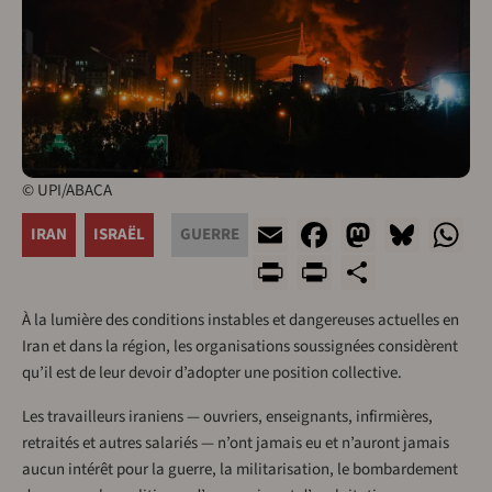
© UPI/ABACA
Email
Facebook
Mastod
Blue
W
IRAN
ISRAËL
GUERRE
Print
PrintFrien
Share
À la lumière des conditions instables et dangereuses actuelles en
Iran et dans la région, les organisations soussignées considèrent
qu’il est de leur devoir d’adopter une position collective.
Les travailleurs iraniens — ouvriers, enseignants, infirmières,
retraités et autres salariés — n’ont jamais eu et n’auront jamais
aucun intérêt pour la guerre, la militarisation, le bombardement