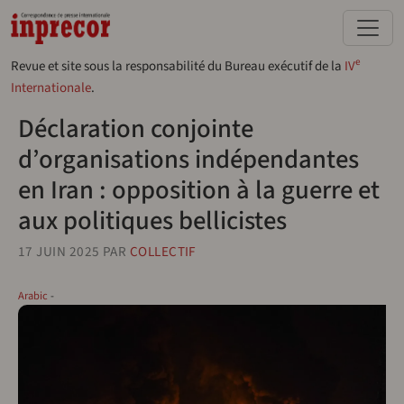
Aller au contenu principal
e
Revue et site sous la responsabilité du Bureau exécutif de la
IV
Internationale
.
Déclaration conjointe
d’organisations indépendantes
en Iran : opposition à la guerre et
aux politiques bellicistes
17 JUIN 2025
PAR
COLLECTIF
Arabic