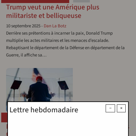
Trump veut une Amérique plus
militariste et belliqueuse
10 septembre 2025
-
Dan La Botz
Derrière ses prétentions à incarner la paix, Donald Trump
multiplie les actes militaires et les menaces d’escalade.
Rebaptisant le département de la Défense en département de la
Guerre, il affiche sa…
Lettre hebdomadaire
−
×
ÉTATS-UNIS
TRUMP
Make America Great Again, les premières
fissures