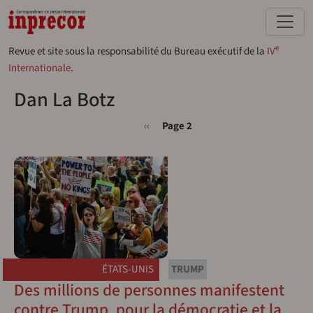
Aller au contenu principal
e
Revue et site sous la responsabilité du Bureau exécutif de la
IV
Internationale
.
Dan La Botz
Pagination
Page précédente
‹‹
Page 2
ÉTATS-UNIS
TRUMP
Des millions de personnes manifestent
contre Trump, pour la démocratie et la