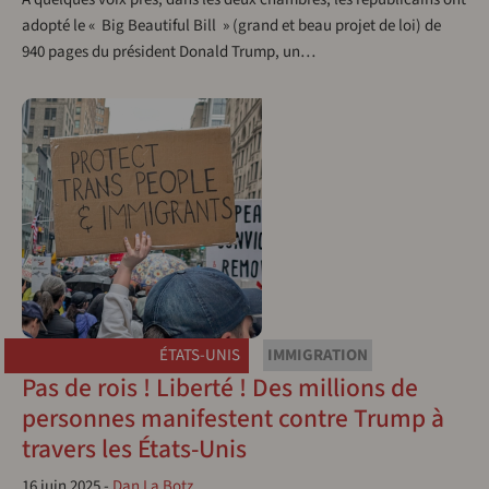
adopté le « Big Beautiful Bill » (grand et beau projet de loi) de
940 pages du président Donald Trump, un…
ÉTATS-UNIS
IMMIGRATION
Pas de rois ! Liberté ! Des millions de
personnes manifestent contre Trump à
travers les États-Unis
16 juin 2025
-
Dan La Botz