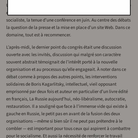
Une « feuille de route » a été ensuite discutée et votée avec la mise
en place de comités pour un parti ouvert, démocratique,
socialiste, la tenue d’une conférence en juin. Au centre des débats
la question de la presse et la mise en place d’un site Web. Dans ce
domaine, tout est à recommencer.
L’après-midi, le dernier point du congrès était une discussion
ouverte avec les invités, discussion qui malgré son caractère
souvent abstrait témoignait de l’intérêt porté à la nouvelle
organisation et au processus qu’elle engageait. À noter dans ce
débat comme à propos des autres points, les interventions
solidaires de Boris Kagarlitsky, intellectuel, vieil opposant
emprisonné par deux fois et auteur en particulier d’un livre édité
en français, La Russie aujourd’hui, néo-libéralisme, autocratie,
restauration. Il a souligné que face à l’immense vide qui existe à
gauche en Russie, le petit pas en avant de la fusion des deux
organisations —même si bien sûr il ne peut pas prétendre à le
combler — est important pour tous ceux qui aspirent à combattre
pour le socialisme. Et aussi la nécessité de renforcer le travail