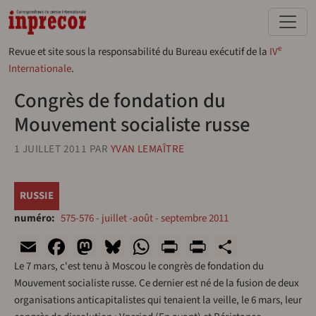
Aller au contenu principal
e
Revue et site sous la responsabilité du Bureau exécutif de la
IV
Internationale
.
Congrès de fondation du
Mouvement socialiste russe
1 JUILLET 2011
PAR
YVAN LEMAÎTRE
RUSSIE
numéro
575-576 - juillet -août - septembre 2011
Email
Facebook
Mastodon
Bluesky
WhatsApp
Print
PrintFriend
Share
Le 7 mars, c'est tenu à Moscou le congrès de fondation du
Mouvement socialiste russe. Ce dernier est né de la fusion de deux
organisations anticapitalistes qui tenaient la veille, le 6 mars, leur