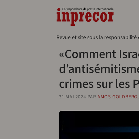
Aller au contenu principal
Naveg
Revue et site sous la responsabilité
«Comment Israë
d’antisémitisme
crimes sur les 
31 MAI 2024
PAR
AMOS GOLDBERG