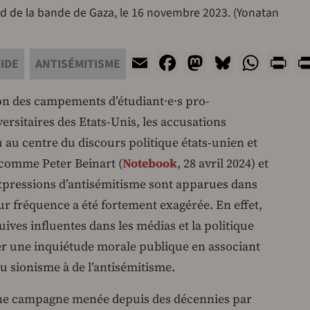
ord de la bande de Gaza, le 16 novembre 2023. (Yonatan
Email
Facebook
Mastodon
Bluesky
What
Pr
IDE
ANTISÉMITISME
ion des campements d’étudiant·e·s pro-
ersitaires des Etats-Unis, les accusations
 au centre du discours politique états-unien et
 comme Peter Beinart (
Notebook
, 28 avril 2024) et
 expressions d’antisémitisme sont apparues dans
eur fréquence a été fortement exagérée. En effet,
uives influentes dans les médias et la politique
er une inquiétude morale publique en associant
 du sionisme à de l’antisémitisme.
’une campagne menée depuis des décennies par