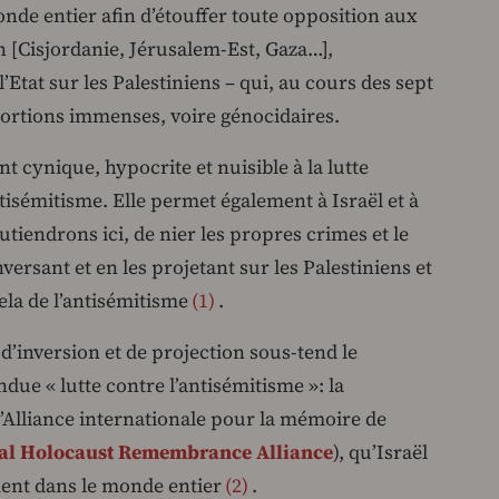
onde entier afin d’étouffer toute opposition aux
n [Cisjordanie, Jérusalem-Est, Gaza…],
’Etat sur les Palestiniens – qui, au cours des sept
portions immenses, voire génocidaires.
nt cynique, hypocrite et nuisible à la lutte
ntisémitisme. Elle permet également à Israël et à
tiendrons ici, de nier les propres crimes et le
nversant et en les projetant sur les Palestiniens et
ela de l’antisémitisme
1
.
’inversion et de projection sous-tend le
ue « lutte contre l’antisémitisme »: la
 l’Alliance internationale pour la mémoire de
al Holocaust Remembrance Alliance
), qu’Israël
ement dans le monde entier
2
.