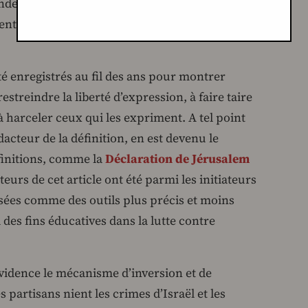
 juif et au-delà, bien qu’elle ait été adoptée
centaines d’organisations, des universités aux
 enregistrés au fil des ans pour montrer
estreindre la liberté d’expression, à faire taire
t à harceler ceux qui les expriment. A tel point
acteur de la définition, en est devenu le
finitions, comme la
Déclaration de Jérusalem
eurs de cet article ont été parmi les initiateurs
osées comme des outils plus précis et moins
à des fins éducatives dans la lutte contre
évidence le mécanisme d’inversion et de
s partisans nient les crimes d’Israël et les