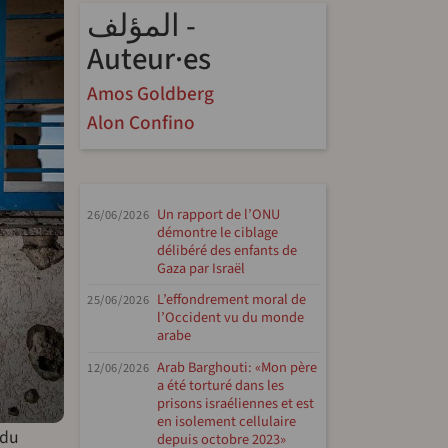
المؤلف -
Auteur·es
Amos Goldberg
Alon Confino
Un rapport de l’ONU
26/06/2026
démontre le ciblage
délibéré des enfants de
Gaza par Israël
L’effondrement moral de
25/06/2026
l’Occident vu du monde
arabe
Arab Barghouti: «Mon père
12/06/2026
a été torturé dans les
prisons israéliennes et est
en isolement cellulaire
 du
depuis octobre 2023»