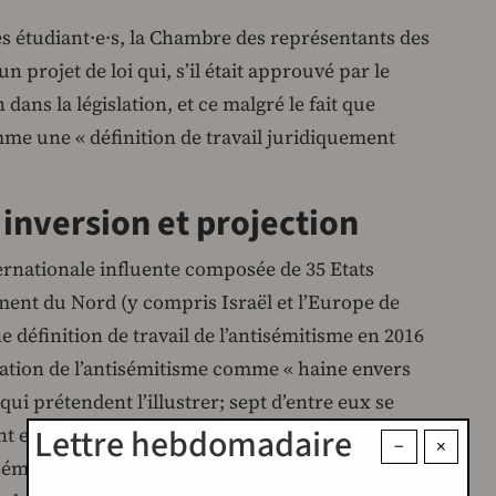
s étudiant·e·s, la Chambre des représentants des
 projet de loi qui, s’il était approuvé par le
 dans la législation, et ce malgré le fait que
me une « définition de travail juridiquement
 inversion et projection
ernationale influente composée de 35 Etats
nt du Nord (y compris Israël et l’Europe de
ne définition de travail de l’antisémitisme en 2016
ation de l’antisémitisme comme « haine envers
qui prétendent l’illustrer; sept d’entre eux se
Lettre hebdomadaire
t essentiellement la critique d’Israël et
−
×
sémitisme. Cette définition a donc suscité une