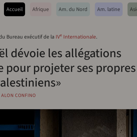
ação principal
Accueil
Afrique
Am. du Nord
Am. latine
Asi
e
 du Bureau exécutif de la
IV
Internationale
.
l dévoie les allégations
 pour projeter ses propres
Palestiniens»
,
ALON CONFINO