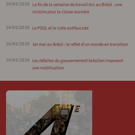
29/05/2026
La fin de la semaine de travail 6x1 au Brésil : une
victoire pour la classe ouvrière
24/05/2026
Le PSOL et la lutte antifasciste
16/05/2026
1er mai au Brésil : le reflet d’un monde en transition
10/05/2026
Les défaites du gouvernement brésilien imposent
une mobilisation