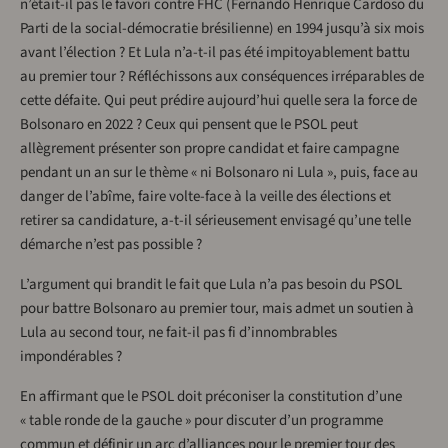
n’était-il pas le favori contre FHC (Fernando Henrique Cardoso du
Parti de la social-démocratie brésilienne) en 1994 jusqu’à six mois
avant l’élection ? Et Lula n’a-t-il pas été impitoyablement battu
au premier tour ? Réfléchissons aux conséquences irréparables de
cette défaite. Qui peut prédire aujourd’hui quelle sera la force de
Bolsonaro en 2022 ? Ceux qui pensent que le PSOL peut
allègrement présenter son propre candidat et faire campagne
pendant un an sur le thème « ni Bolsonaro ni Lula », puis, face au
danger de l’abîme, faire volte-face à la veille des élections et
retirer sa candidature, a-t-il sérieusement envisagé qu’une telle
démarche n’est pas possible ?
L’argument qui brandit le fait que Lula n’a pas besoin du PSOL
pour battre Bolsonaro au premier tour, mais admet un soutien à
Lula au second tour, ne fait-il pas fi d’innombrables
impondérables ?
En affirmant que le PSOL doit préconiser la constitution d’une
« table ronde de la gauche » pour discuter d’un programme
commun et définir un arc d’alliances pour le premier tour des