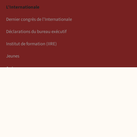
L’Internationale
Dernier congrès de l’Internationale
Déclarations du bureau exécutif
Institut de formation (IIRE)
Jeunes
Auteurs
Économie
Connexion
Les articles de la semaine
À propos
Mentions légales