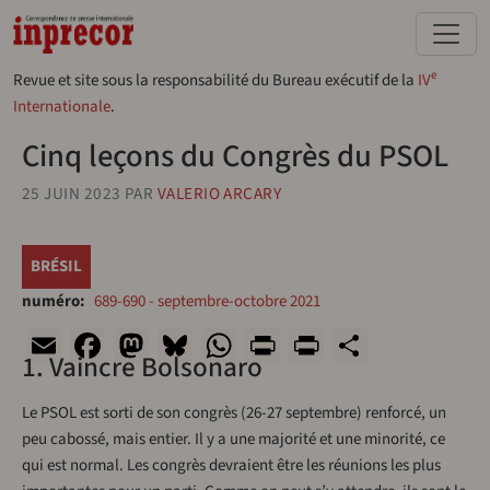
Aller au contenu principal
e
Revue et site sous la responsabilité du Bureau exécutif de la
IV
Internationale
.
Cinq leçons du Congrès du PSOL
25 JUIN 2023
PAR
VALERIO ARCARY
BRÉSIL
numéro
689-690 - septembre-octobre 2021
Email
Facebook
Mastodon
Bluesky
WhatsApp
Print
PrintFriend
Share
1. Vaincre Bolsonaro
Le PSOL est sorti de son congrès (26-27 septembre) renforcé, un
peu cabossé, mais entier. Il y a une majorité et une minorité, ce
qui est normal. Les congrès devraient être les réunions les plus