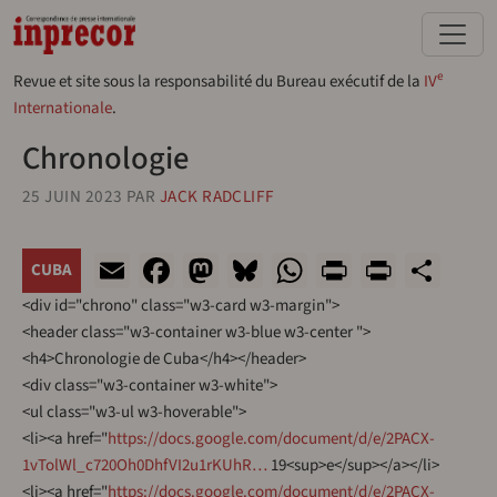
Aller au contenu principal
e
Revue et site sous la responsabilité du Bureau exécutif de la
IV
Internationale
.
Chronologie
25 JUIN 2023
PAR
JACK RADCLIFF
Email
Facebook
Mastodon
Bluesky
WhatsApp
Print
PrintF
Sha
CUBA
<div id="chrono" class="w3-card w3-margin">
<header class="w3-container w3-blue w3-center ">
<h4>Chronologie de Cuba</h4></header>
<div class="w3-container w3-white">
<ul class="w3-ul w3-hoverable">
<li><a href="
https://docs.google.com/document/d/e/2PACX-
1vTolWl_c720Oh0DhfVI2u1rKUhR…
19<sup>e</sup></a></li>
<li><a href="
https://docs.google.com/document/d/e/2PACX-