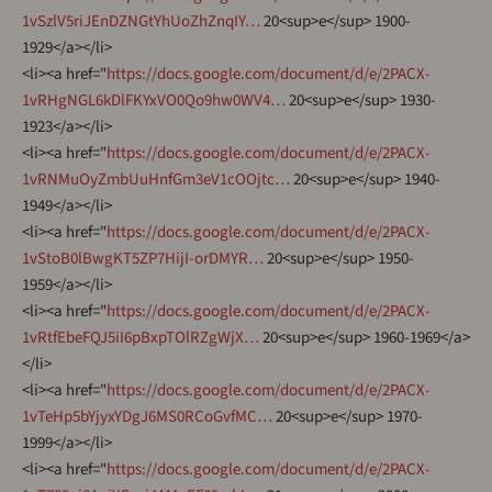
1vSzlV5riJEnDZNGtYhUoZhZnqIY…
20<sup>e</sup> 1900-
1929</a></li>
<li><a href="
https://docs.google.com/document/d/e/2PACX-
1vRHgNGL6kDlFKYxVO0Qo9hw0WV4…
20<sup>e</sup> 1930-
1923</a></li>
<li><a href="
https://docs.google.com/document/d/e/2PACX-
1vRNMuOyZmbUuHnfGm3eV1cOOjtc…
20<sup>e</sup> 1940-
1949</a></li>
<li><a href="
https://docs.google.com/document/d/e/2PACX-
1vStoB0lBwgKT5ZP7HijI-orDMYR…
20<sup>e</sup> 1950-
1959</a></li>
<li><a href="
https://docs.google.com/document/d/e/2PACX-
1vRtfEbeFQJ5iI6pBxpTOlRZgWjX…
20<sup>e</sup> 1960-1969</a>
</li>
<li><a href="
https://docs.google.com/document/d/e/2PACX-
1vTeHp5bYjyxYDgJ6MS0RCoGvfMC…
20<sup>e</sup> 1970-
1999</a></li>
<li><a href="
https://docs.google.com/document/d/e/2PACX-