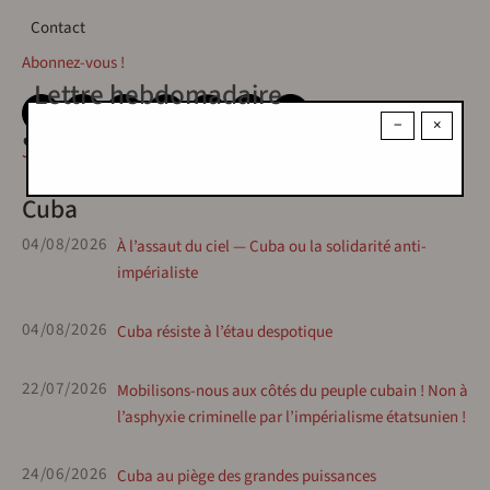
Contact
Contact
Abonnez-vous !
Lettre hebdomadaire
−
×
المؤلف - Auteur·es
Jack Radcliff
Cuba
04/08/2026
À l’assaut du ciel — Cuba ou la solidarité anti-
impérialiste
04/08/2026
Cuba résiste à l’étau despotique
22/07/2026
Mobilisons-nous aux côtés du peuple cubain ! Non à
l’asphyxie criminelle par l’impérialisme étatsunien !
24/06/2026
Cuba au piège des grandes puissances