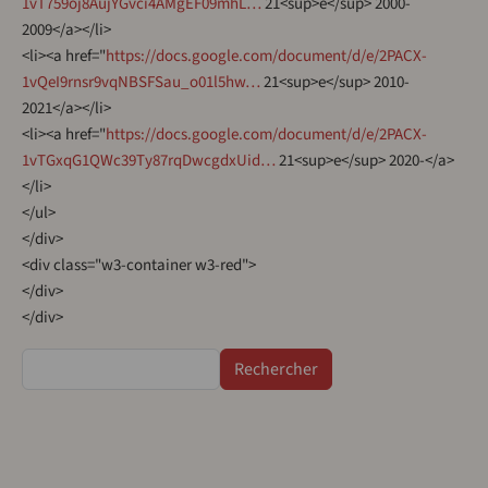
1vT759oj8AujYGvci4AMgEF09mhL…
21<sup>e</sup> 2000-
2009</a></li>
<li><a href="
https://docs.google.com/document/d/e/2PACX-
1vQeI9rnsr9vqNBSFSau_o01l5hw…
21<sup>e</sup> 2010-
2021</a></li>
<li><a href="
https://docs.google.com/document/d/e/2PACX-
1vTGxqG1QWc39Ty87rqDwcgdxUid…
21<sup>e</sup> 2020-</a>
</li>
</ul>
</div>
<div class="w3-container w3-red">
</div>
</div>
Rechercher