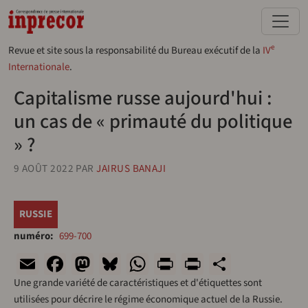
Aller au contenu principal
e
Revue et site sous la responsabilité du Bureau exécutif de la
IV
Internationale
.
Capitalisme russe aujourd'hui :
un cas de « primauté du politique
» ?
9 AOÛT 2022
PAR
JAIRUS BANAJI
RUSSIE
numéro
699-700
Email
Facebook
Mastodon
Bluesky
WhatsApp
Print
PrintFriend
Share
Une grande variété de caractéristiques et d'étiquettes sont
utilisées pour décrire le régime économique actuel de la Russie.