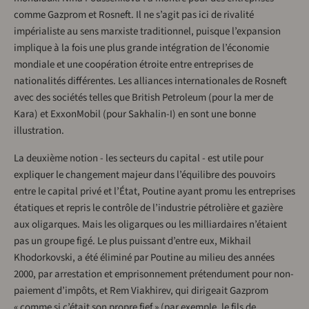
comme Gazprom et Rosneft. Il ne s’agit pas ici de rivalité
impérialiste au sens marxiste traditionnel, puisque l’expansion
implique à la fois une plus grande intégration de l’économie
mondiale et une coopération étroite entre entreprises de
nationalités différentes. Les alliances internationales de Rosneft
avec des sociétés telles que British Petroleum (pour la mer de
Kara) et ExxonMobil (pour Sakhalin-I) en sont une bonne
illustration.
La deuxième notion - les secteurs du capital - est utile pour
expliquer le changement majeur dans l’équilibre des pouvoirs
entre le capital privé et l’État, Poutine ayant promu les entreprises
étatiques et repris le contrôle de l’industrie pétrolière et gazière
aux oligarques. Mais les oligarques ou les milliardaires n’étaient
pas un groupe figé. Le plus puissant d’entre eux, Mikhail
Khodorkovski, a été éliminé par Poutine au milieu des années
2000, par arrestation et emprisonnement prétendument pour non-
paiement d’impôts, et Rem Viakhirev, qui dirigeait Gazprom
« comme si c’était son propre fief » (par exemple, le fils de