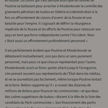
en Russie. Le conflit qui s’est déroulé alors que les siloviki de
Poutine se battaient pour arracher à Khodorkovski le contrôle des
gisements pétroliers de Ioukos en Sibérie occidentale était à la
fois un affrontement de visions d’avenir de la Russie et une
bataille pour l’empire. Il s’agissait de définir la résurgence
impériale de la Russie et les efforts de Poutine pour restaurer son
pays en tant que force indépendante contre l’Occident. Mais
c’était aussi un affrontement profondément personnel ».
Il est parfaitement évident que Poutine et Khodorkovski se
détestaient mutuellement, non pas dans un sens purement
personnel, mais pour ce que chacun représentait pour l’autre.
Khodorkovski avait un franc-parler allant jusqu’à l’arrogance,
s’en prenait souvent aux représentants de l’État dans les médias,
et ne se soumettait pas facilement, même lorsque Poutine tentait
de le faire. Belton rapporte qu’il « a investi des dizaines de
millions de dollars pour financer les communistes » et que deux
des cadres suppérieurs de Ioukos « étaient à la tête de la liste des
candidats du Parti communiste ». Son financement des partis