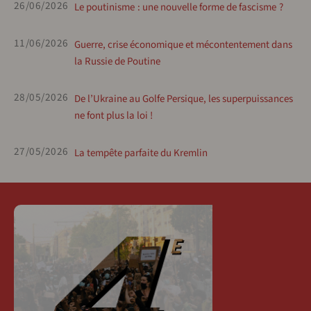
26/06/2026
Le poutinisme : une nouvelle forme de fascisme ?
11/06/2026
Guerre, crise économique et mécontentement dans
la Russie de Poutine
28/05/2026
De l’Ukraine au Golfe Persique, les superpuissances
ne font plus la loi !
27/05/2026
La tempête parfaite du Kremlin