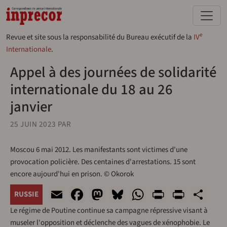
Aller au contenu principal
e
Revue et site sous la responsabilité du Bureau exécutif de la
IV
Internationale
.
Appel à des journées de solidarité
internationale du 18 au 26
janvier
25 JUIN 2023
PAR
Moscou 6 mai 2012. Les manifestants sont victimes d'une
provocation policière. Des centaines d'arrestations. 15 sont
encore aujourd'hui en prison. © Okorok
Email
Facebook
Mastodon
Bluesky
WhatsApp
Print
Print
Sh
RUSSIE
Le régime de Poutine continue sa campagne répressive visant à
museler l'opposition et déclenche des vagues de xénophobie. Le