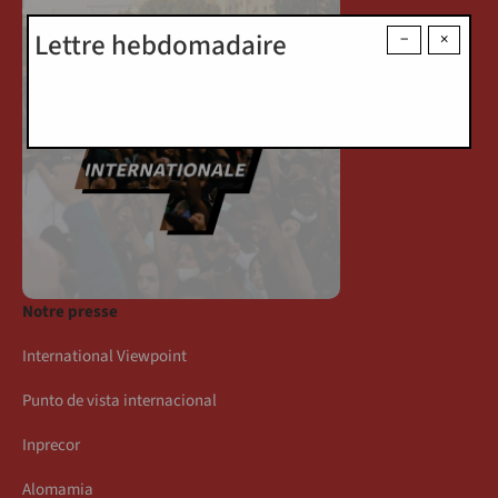
Lettre hebdomadaire
−
×
Notre presse
International Viewpoint
Punto de vista internacional
Inprecor
Alomamia