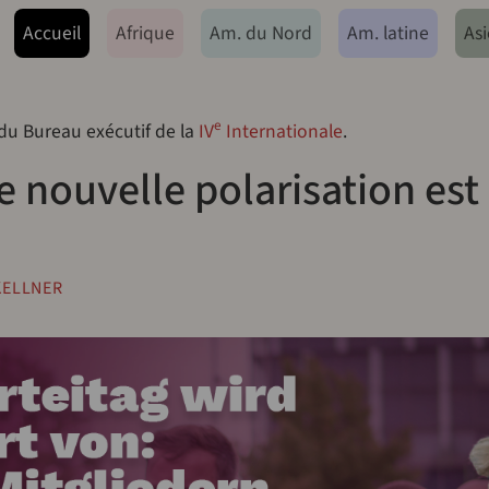
ação principal
Accueil
Afrique
Am. du Nord
Am. latine
Asi
e
 du Bureau exécutif de la
IV
Internationale
.
 nouvelle polarisation est
KELLNER