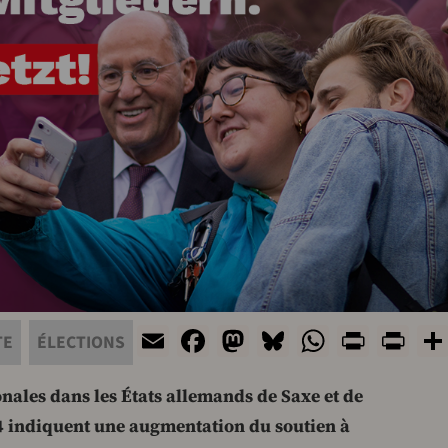
Email
Facebook
Mastodon
Bluesky
WhatsAp
Print
Pr
TE
ÉLECTIONS
ionales dans les États allemands de Saxe et de
4 indiquent une augmentation du soutien à