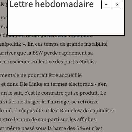
Lettre hebdomadaire
e positif.
−
×
n modèle de fonctionnement vertical dépendant
, son avenir est incertain. De plus, la
les deux nouveaux parlements régionaux
realpolitik ». En ces temps de grande instabilité
t arriver que la BSW perde rapidement sa
a conscience collective des partis établis.
ementale ne pourrait être accueillie
 et donc Die Linke en termes électoraux - s’en
 le sait, c’est le contraire qui se produit. Le
si fier de diriger la Thuringe, se retrouve
mé. Il n’a pas été utile à Ramelow de capitaliser
ettre le nom de son parti sur les affiches
est même passé sous la barre des 5 % et n’est