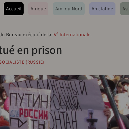
ação principal
Accueil
Afrique
Am. du Nord
Am. latine
Asi
e
 du Bureau exécutif de la
IV
Internationale
.
tué en prison
OCIALISTE (RUSSIE)