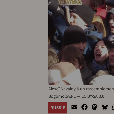
Alexeï Navalny à un rassemblement 
Bogomolov.PL — CC BY-SA 3.0
Email
Facebo
Mas
B
RUSSIE