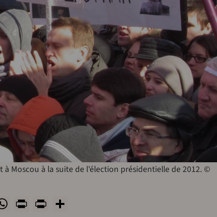
à Moscou à la suite de l'élection présidentielle de 2012. ©
ok
todon
luesky
WhatsApp
Print
PrintFriendly
Share