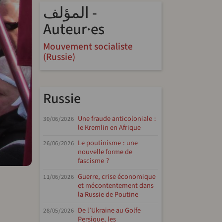
المؤلف -
Auteur·es
Mouvement socialiste
(Russie)
Russie
Une fraude anticoloniale :
30/06/2026
le Kremlin en Afrique
Le poutinisme : une
26/06/2026
nouvelle forme de
fascisme ?
Guerre, crise économique
11/06/2026
et mécontentement dans
la Russie de Poutine
De l’Ukraine au Golfe
28/05/2026
Persique, les