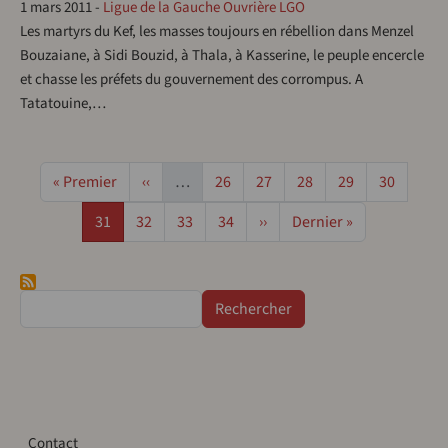
1 mars 2011
-
Ligue de la Gauche Ouvrière LGO
Les martyrs du Kef, les masses toujours en rébellion dans Menzel
Bouzaiane, à Sidi Bouzid, à Thala, à Kasserine, le peuple encercle
et chasse les préfets du gouvernement des corrompus. A
Tatatouine,…
Pagination
Première page
Page précédente
Page
Page
Page
Page
Page
« Premier
‹‹
…
26
27
28
29
30
Page
Page
Page
Page
Page suivante
Dernière page
31
32
33
34
››
Dernier »
Rechercher
Contact
Contact