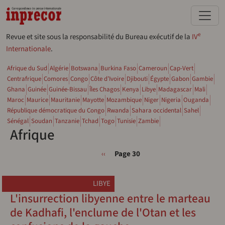
Aller au contenu principal
e
Revue et site sous la responsabilité du Bureau exécutif de la
IV
Internationale
.
Afrique du Sud
Algérie
Botswana
Burkina Faso
Cameroun
Cap-Vert
Centrafrique
Comores
Congo
Côte d’Ivoire
Djibouti
Égypte
Gabon
Gambie
Ghana
Guinée
Guinée-Bissau
Îles Chagos
Kenya
Libye
Madagascar
Mali
Maroc
Maurice
Mauritanie
Mayotte
Mozambique
Niger
Nigeria
Ouganda
République démocratique du Congo
Rwanda
Sahara occidental
Sahel
Sénégal
Soudan
Tanzanie
Tchad
Togo
Tunisie
Zambie
Afrique
Pagination
Page précédente
‹‹
Page 30
LIBYE
L'insurrection libyenne entre le marteau
de Kadhafi, l'enclume de l'Otan et les