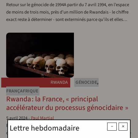
Retour sur le génocide de 1994A partir du 7 avril 1994, en l’espace
de moins de trois mois, près d’un million de Rwandais - le chiffre
exact reste à déterminer - sont exterminés parce qu’ils et elles…
RWANDA
GÉNOCIDE
,
FRANÇAFRIQUE
Rwanda : la France, « principal
accélérateur du processus génocidaire »
5 avril 2024
-
Paul Martial
En 1994, la France, présidée par François Mitterrand, était au
Lettre hebdomadaire
−
×
cœur du génocide des Tutsi au Rwanda. Trente ans après, il est de