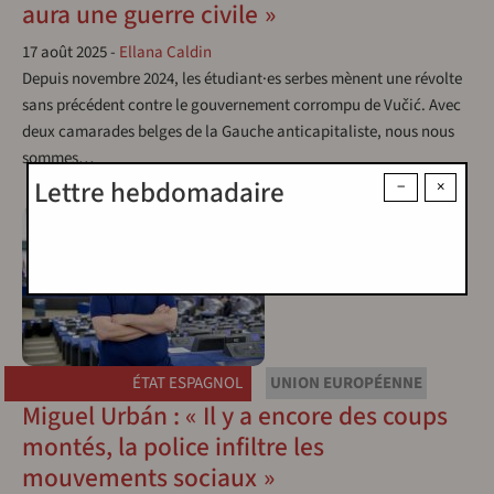
aura une guerre civile »
17 août 2025
-
Ellana Caldin
Depuis novembre 2024, les étudiant·es serbes mènent une révolte
sans précédent contre le gouvernement corrompu de Vučić. Avec
deux camarades belges de la Gauche anticapitaliste, nous nous
sommes…
Lettre hebdomadaire
−
×
ÉTAT ESPAGNOL
UNION EUROPÉENNE
Miguel Urbán : « Il y a encore des coups
montés, la police infiltre les
mouvements sociaux »