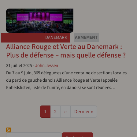
DANEMARK
ARMEMENT
Alliance Rouge et Verte au Danemark :
Plus de défense – mais quelle défense ?
31 juillet 2025
-
John Jessen
Du 7 au 9 juin, 365 délégué·es d’une centaine de sections locales
du parti de gauche danois Alliance Rouge et Verte (appelée
Enhedslisten, liste de l’unité, en danois) se sont réuni·es…
Pagination
Page
Page
Page suivante
Dernière page
1
2
››
Dernier »
Rechercher