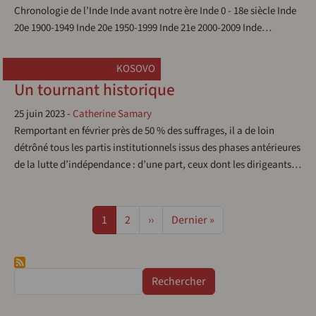
Chronologie de l’Inde Inde avant notre ère Inde 0 - 18e siècle Inde
20e 1900-1949 Inde 20e 1950-1999 Inde 21e 2000-2009 Inde…
KOSOVO
Un tournant historique
25 juin 2023
-
Catherine Samary
Remportant en février près de 50 % des suffrages, il a de loin
détrôné tous les partis institutionnels issus des phases antérieures
de la lutte d’indépendance : d’une part, ceux dont les dirigeants…
Pagination
Page
Page
Page suivante
Dernière page
1
2
››
Dernier »
Rechercher